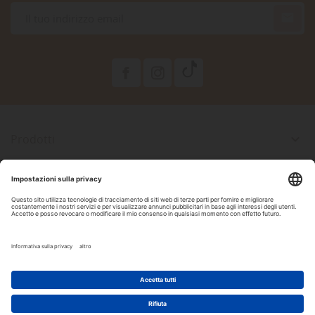

Prodotti

La Nostra Azienda

Il Tuo Account

Informazioni Negozio

Seguici Su Facebook