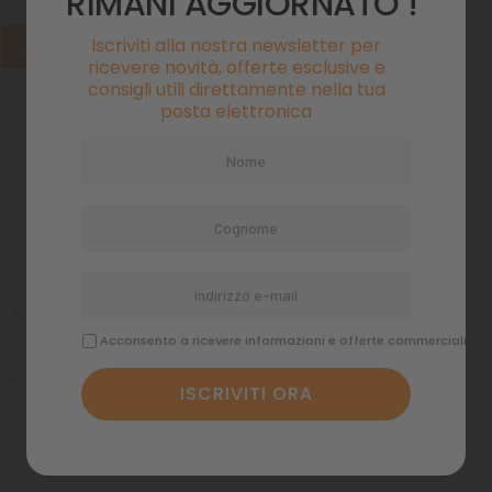
RIMANI AGGIORNATO !
NON
Iscriviti alla nostra newsletter per
DISPONIBILE
ricevere novità, offerte esclusive e
consigli utili direttamente nella tua
posta elettronica
Copri Lattina Beco in Silicone Rosa 7,5
cm
Acconsento a ricevere informazioni e offerte commerciali
Tasse incluse
4,42 €