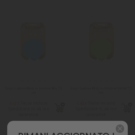
Copri Lattina Beco in Silicone Blu 7,5
Copri Lattina Beco in Silicone Verde 7,5
cm
cm
Tasse incluse
Tasse incluse
4,42 €
4,42 €
Spedizione in 48 ore
Spedizione in 48 ore
lavorative
lavorative