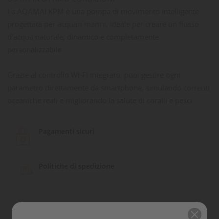
La AQAMAI KPM è una pompa di movimento intelligente
progettata per acquari marini, ideale per creare un flusso
d’acqua naturale, dinamico e completamente
personalizzabile.
Grazie al controllo Wi-Fi integrato, puoi gestire ogni
parametro direttamente da smartphone, simulando correnti
oceaniche reali e migliorando la salute di coralli e pesci.
Pagamenti sicuri
Politiche di spedizione