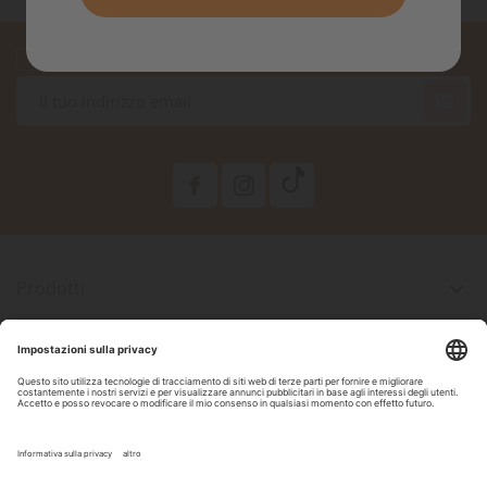
Accetto le condizioni generali e la politica di riservatezza

Prodotti

La Nostra Azienda

Il Tuo Account

Informazioni Negozio

Seguici Su Facebook