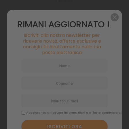
negozio.
PET
RIMANI AGGIORNATO !
Benessere, alimentazione, accessori e
Iscriviti alla nostra newsletter per
vita quotidiana con cani e gatti.
ricevere novità, offerte esclusive e
consigli utili direttamente nella tua
posta elettronica
ACQUARIOLOGIA
Guide e checklist per acquari belli,
stabili e facili da gestire.
Acconsento a ricevere informazioni e offerte commerciali