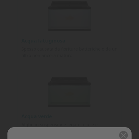
Acqua lattiginosa
Spesso causata da fioriture batteriche o da un
filtro non ancora maturo.
Acqua verde
Alghe in sospensione legate a luce e
nutrienti.