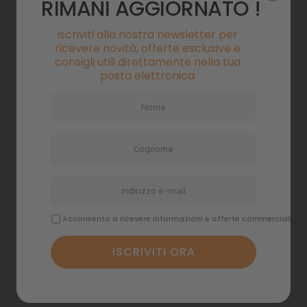
RIMANI AGGIORNATO !
Iscriviti alla nostra newsletter per
ricevere novità, offerte esclusive e
consigli utili direttamente nella tua
posta elettronica
Acqua torbida
Particelle in sospensione o filtro insufficiente.
Acconsento a ricevere informazioni e offerte commerciali
Alghe filamentose
Vasca sbilanciata tra luce e nutrienti.