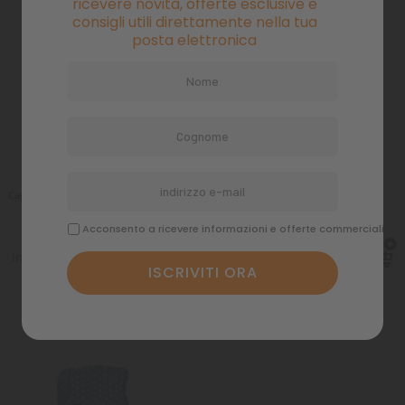
ricevere novità, offerte esclusive e
consigli utili direttamente nella tua
posta elettronica
Cappotto Impermeabile Urban tg 45cm
Cappotto Rukka Mizzle Rain Jacket
grigio antracite
colo.Pink tg35
Acconsento a ricevere informazioni e offerte commerciali
Tasse
Tasse
22,02 €
18,30 €
25,91 €
24,40 €
incluse Spedizione in 48
incluse Spedizione in 48
ore lavorative
ore lavorative
-15%