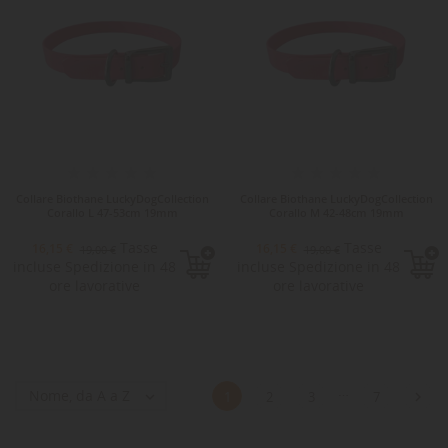
Collare Biothane LuckyDogCollection
Collare Biothane LuckyDogCollection
Corallo L 47-53cm 19mm
Corallo M 42-48cm 19mm
Tasse
Tasse
16,15 €
16,15 €
19,00 €
19,00 €
incluse Spedizione in 48
incluse Spedizione in 48
ore lavorative
ore lavorative
…
Nome, da A a Z


1
2
3
7