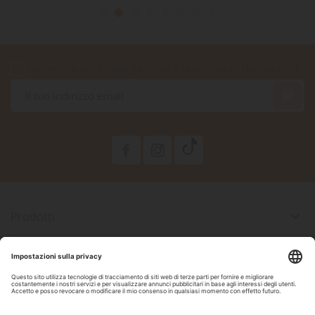
Accetto le condizioni generali e la politica di riservatezza

Prodotti

La Nostra Azienda

Il Tuo Account

Informazioni Negozio