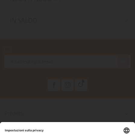
IN SALDO
Accetto le condizioni generali e la politica di riservatezza

Prodotti

La Nostra Azienda