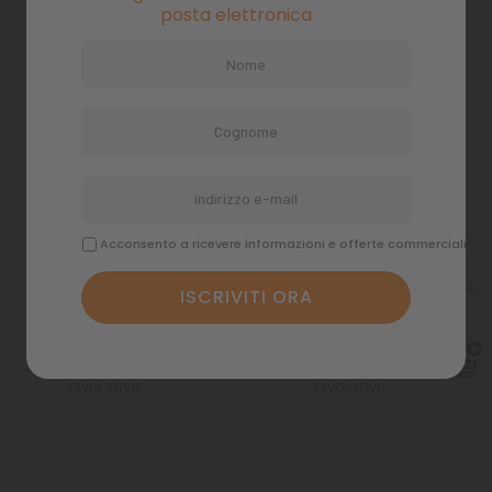
posta elettronica
Acconsento a ricevere informazioni e offerte commerciali
Mangime Aquarium Munster Dr.
Mangime Artemia liofilizzata arricchita
Bassleer Biofish Food ACAI M...
25gr
Tasse incluse
Tasse incluse
7,54 €
14,40 €
Spedizione in 48 ore
Spedizione in 48 ore
lavorative
lavorative