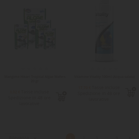
Mangime Hikari Tropical Algae Wafers
Vitamine Vitality 100ml (Acqua salata)
20 gr
Tasse incluse
17,70 €
Tasse incluse
3,02 €
Spedizione in 48 ore
Spedizione in 48 ore
lavorative
lavorative
…
Rilevanza


1
2
3
9