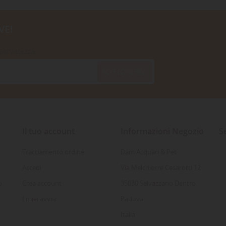
VE!
iservatezza
SOTTOSCRIVI
Il tuo account
Informazioni Negozio
S
Tracciamento ordine
Dam Acquari & Pet
Accedi
Via Melchiorre Cesarotti 12
o
Crea account
35030 Selvazzano Dentro
I miei avvisi
Padova
Italia