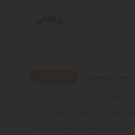
Descrizione
Dettagli del prodot
DR. BASSLEER BIOFISH FOOD ACAI contiene le bacche 
scatenato un boom della salute per il consumo uma
bacche di acai (pronunciato: "Assa-i") quando cad
Il frutto è molto salutare e ha effetti sorprenden