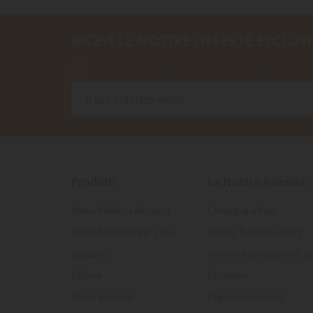
RICEVI LE NOSTRE OFFERTE ESCLUSI
Accetto le condizioni generali e la politica di r
Prodotti
La Nostra Azienda
Menu Malattia dei pesci
Consegna e Resi
Menù Soluzioni per il tuo
Privacy & Cookie Policy
acquario
Termini e condizioni d'us
Offerte
Chi siamo
Nuovi prodotti
Pagamento sicuro