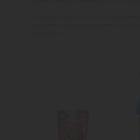
distintiva e intensa. L'alimentazione con DR. BA
DR. BASSLEER BIOFISH FOOD ACAI è disponibile nell
lentamente e si alimenta in tutte e tre le zone d'ac
egual misura.
LE
CR
AC
Dev
NO
des