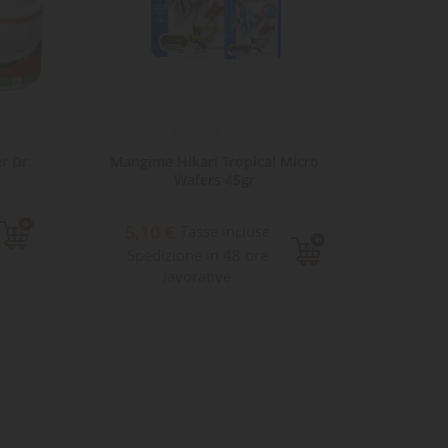
r Dr.
Mangime Hikari Tropical Micro
Mangi
.
Wafers 45gr
5,10 €
9,7
Tasse incluse
Spedizione in 48 ore
Sped
lavorative