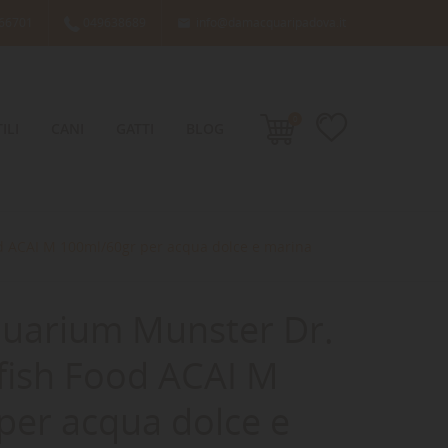
66701
049638689
info@damacquaripadova.it

0
ILI
CANI
GATTI
BLOG
d ACAI M 100ml/60gr per acqua dolce e marina
uarium Munster Dr.
ofish Food ACAI M
per acqua dolce e