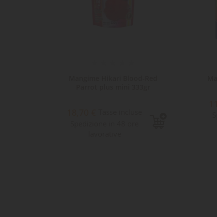
ical
Mangime Hikari Blood-Red
Ma
r
Parrot plus mini 333gr
1
18,70 €
Tasse incluse
S
Spedizione in 48 ore
lavorative