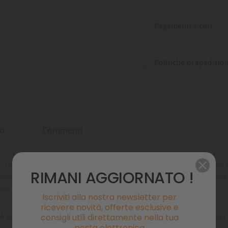
Pagamenti sicuri
Politiche di spedizio
to
Commenti
della palma di acai. Il frutto, con un valore nutritivo ecceziona
RIMANI AGGIORNATO !
no. Durante le sue spedizioni in Amazzonia, il Dr. Gerald Basslee
ono dalla palma nell'acqua.
Iscriviti alla nostra newsletter per
ricevere novità, offerte esclusive e
ti. A causa degli ingredienti puramente naturali, i pesci ornament
consigli utili direttamente nella tua
posta elettronica