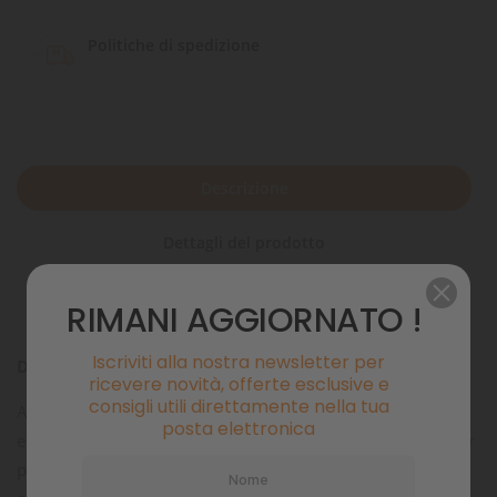
Politiche di spedizione
Descrizione
Dettagli del prodotto
Commenti
RIMANI AGGIORNATO !
Iscriviti alla nostra newsletter per
Descrizione prodotto
ricevere novità, offerte esclusive e
consigli utili direttamente nella tua
Alimento completo in granuli di piccole dimensioni morbidi
posta elettronica
e compatti. Premium Hi Red è formulato appositamente per
pesci d’acqua dolce a dieta onnivora con preferenze