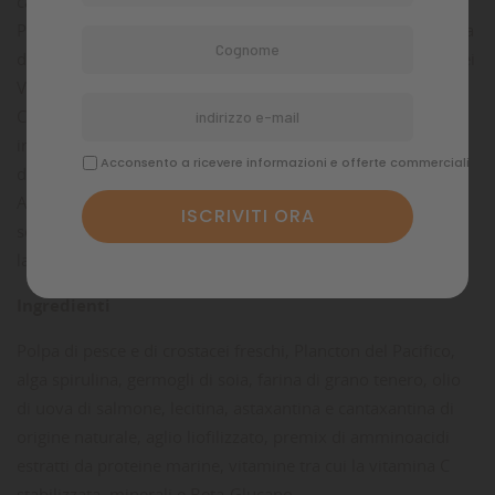
carnivore.
Premium Hi Red è arricchito con Astaxantina e Cantaxantina
di origine naturale per favorire la colorazione della livrea dei
Vostri pesci.
Contiene aglio e Beta-Glucano per migliorare il sistema
immunitario dei pesci ed in particolare per aumentare le
Acconsento a ricevere informazioni e offerte commerciali
difese contro le patologie da stress.
A lungo testato sui Discus selvatici ha dato risultati
sorprendenti, aumentando la colorazione degli esemplari e
la resistenza alle comuni patologie tipiche della specie.
Ingredienti
Polpa di pesce e di crostacei freschi, Plancton del Pacifico,
alga spirulina, germogli di soia, farina di grano tenero, olio
di uova di salmone, lecitina, astaxantina e cantaxantina di
origine naturale, aglio liofilizzato, premix di amminoacidi
estratti da proteine marine, vitamine tra cui la vitamina C
stabilizzata, minerali e Beta-Glucano.