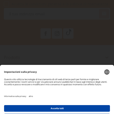
Accetto le condizioni generali e la politica di riservatezza

Prodotti

La Nostra Azienda

Il Tuo Account

Informazioni Negozio

Seguici Su Facebook