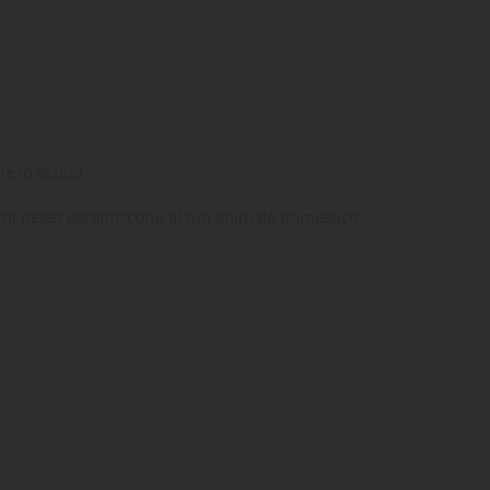
ve in acqua.
ogni pellet garantiscono al tuo animale domestico
ta
dei