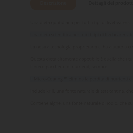
Descrizione
Dettagli del prodot
Una dieta quotidiana per tutti i tipi di livebearers
Una dieta scientifica per tutti i tipi di livebearers,
La nostra tecnologia proprietaria ci ha aiutato a 
Questa dieta altamente appetibile è quella che i t
l'intero pacchetto di nutrienti, sempre.
Il Micro-Coating ™ elimina la perdita di nutrienti 
LE
CR
AC
Include krill, una fonte naturale di astaxantina, ch
Dev
NO
Contiene alghe, una fonte naturale di iodio, che su
des