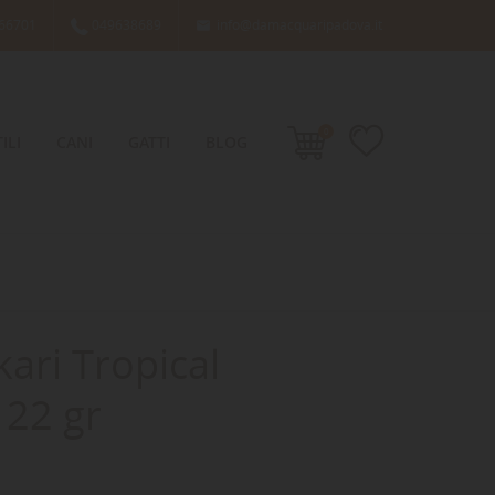
66701
049638689
info@damacquaripadova.it

0
ILI
CANI
GATTI
BLOG
ari Tropical
22 gr