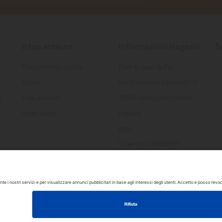
Il tuo account
Informazioni Negozio
S
Tracciamento ordine
Dam Acquari & Pet
Accedi
Via Melchiorre Cesarotti 12
o
Crea account
35030 Selvazzano Dentro
I miei avvisi
Padova
Italia
Chiamaci: 049638689
Inviaci un'e-mail:
info@damacquaripadova.it
 by DAM Acquari & Pet