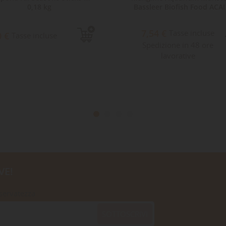
0,18 kg
Bassleer Biofish Food ACAI
7,54 €
Tasse incluse
0 €
Tasse incluse
Spedizione in 48 ore
lavorative
VE!
iservatezza
SOTTOSCRIVI