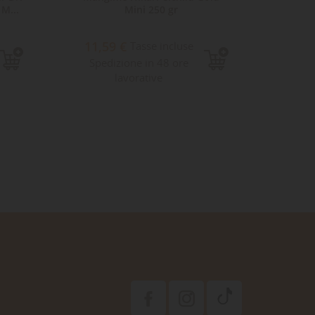
 M...
Mini 250 gr
Bassl
11,59 €
11,
Tasse incluse
Spedizione in 48 ore
Sped
lavorative