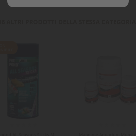
Annulla
Crea lista dei desideri
16 ALTRI PRODOTTI DELLA STESSA CATEGORIA
ON
NIBILE
pond All Seasons Sticks M
Mangime Aquarium Munste