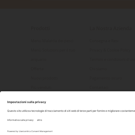
Prodotti
La Nostra Azienda
Menu Malattia dei pesci
Consegna e Resi
Menù Soluzioni per il tuo
Privacy & Cookie Policy
acquario
Termini e condizioni d'us
Offerte
Chi siamo
Nuovi prodotti
Pagamento sicuro
Più venduti
Contattaci
Mappa del sito
2022 Copyright