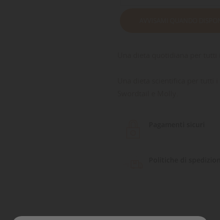
AVVISAMI QUANDO DISPON
Una dieta quotidiana per tutti i
Una dieta scientifica per tutti i
Swordtail e Molly.
Pagamenti sicuri
Politiche di spedizio