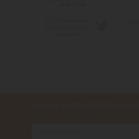
3gr
Large 250 gr
12,20 €
e
Tasse incluse
5,0
Spedizione in 48 ore
lavorative
RICEVI LE NOSTRE OFFERTE ESCLUSI
Accetto le condizioni generali e la politica di r