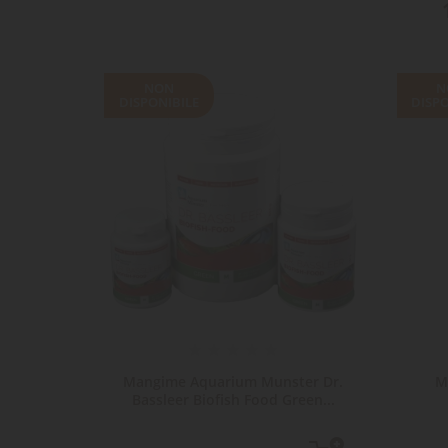
NON
N
DISPONIBILE
DISPO
l Micro
Mangime Aquarium Munster Dr.
M
Bassleer Biofish Food Green...