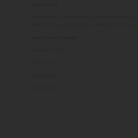
Ingredienti
Concentrato di proteine vegetali derivate da spinaci e
alfalfa, olio di pesce ad alto contenuto HUFA, papri
Analisi nutrizionale
Proteine 37,0 %
Grassi 6,0 %
Fibre 2,0 %
LE
CR
AC
Ceneri 10,0 %
Dev
NO
des