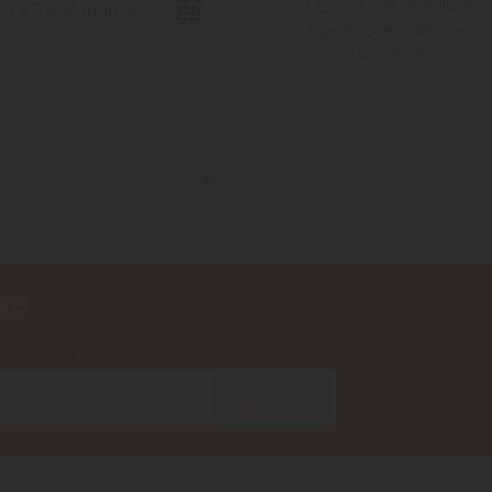
11,59 €
Tasse incluse
10 €
Tasse incluse
Spedizione in 48 ore
lavorative
VE!
iservatezza
SOTTOSCRIVI