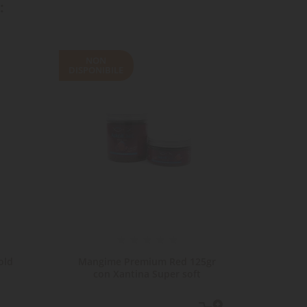
:
NON
NON
DISPONIBILE
DISPONI
old
Mangime Premium Red 125gr
Mangim
con Xantina Super soft
Bas