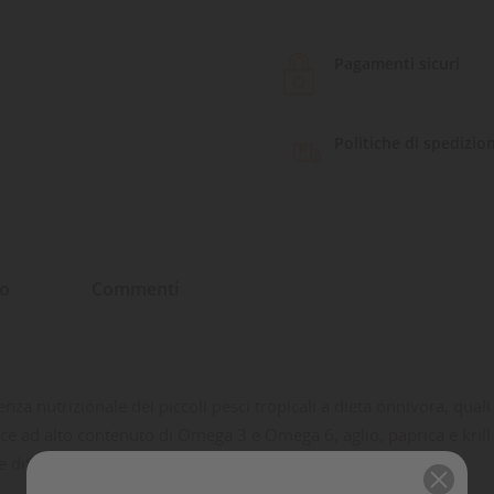
Pagamenti sicuri
Politiche di spedizio
to
Commenti
za nutrizionale dei piccoli pesci tropicali a dieta onnivora, quali
 ad alto contenuto di Omega 3 e Omega 6, aglio, paprica e krill o
 difese immunitarie contro tutte le patologie da stress.