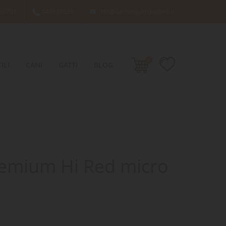
66701
049638689
info@damacquaripadova.it

0
ILI
CANI
GATTI
BLOG
emium Hi Red micro