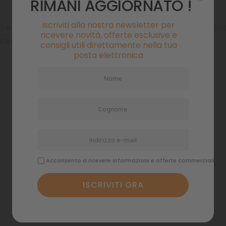
RIMANI AGGIORNATO !
Iscriviti alla nostra newsletter per
 carote, farina di pesce, farina di grano, krill oceanico, spirulina, a
ricevere novità, offerte esclusive e
ca e aglio.
consigli utili direttamente nella tua
posta elettronica
 MIE LISTE DI DESIDERI
EA LISTA DEI DESIDERI
CEDI
Crea nuova lis
add_circle_outline
i avere effettuato l'accesso per salvare dei prodotti nella tua lista 
ME LISTA DEI DESIDERI
ideri.
Acconsento a ricevere informazioni e offerte commerciali
Annulla
Accedi
Annulla
Crea lista dei desideri