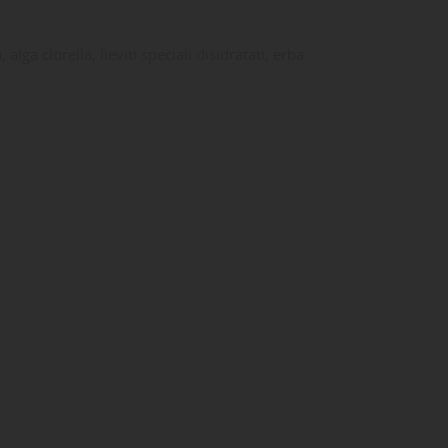
lga clorella, lieviti speciali disidratati, erba
ta
dei