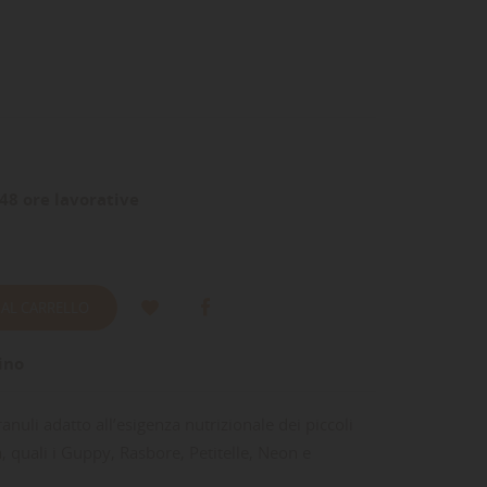
48 ore lavorative
 AL CARRELLO
ino
nuli adatto all’esigenza nutrizionale dei piccoli
a, quali i Guppy, Rasbore, Petitelle, Neon e