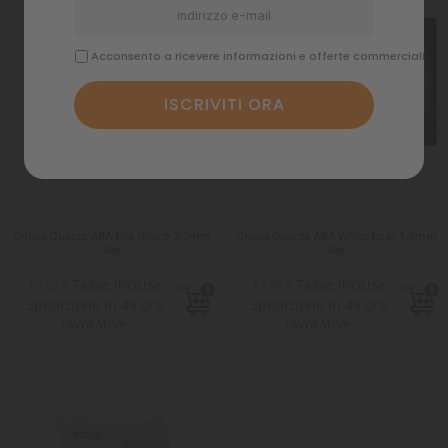
Acconsento a ricevere informazioni e offerte commerciali
Ghiaia Quarzo ABA Mix chiaro 2-3mm
Ghiaia Quarzo ABA White Rose 1-3mm
5kg
5kg
Tasse incluse
Tasse incluse
10,20 €
13,40 €
Spedizione in 48 ore
Spedizione in 48 ore
lavorative
lavorative