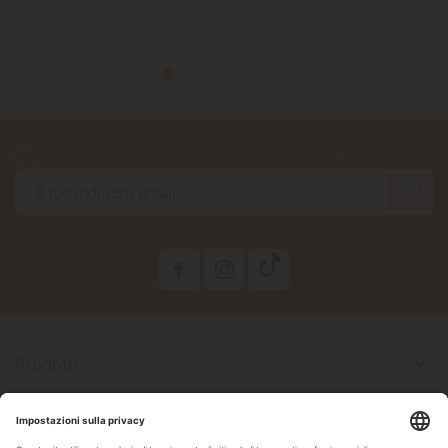
Accetto le condizioni generali e la politica di riservatezza

Prodotti

La Nostra Azienda

Il Tuo Account