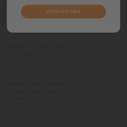
Descrizione
Dettagli del prodotto
Commenti
Sabbia decorativa per acquari
Crea il tuo spettacolo sommerso
Per tutti i tipi di acquari
Non altera i valori dell'acqua
Priva di sostanze calcaree
Mantiene il colore negli anni