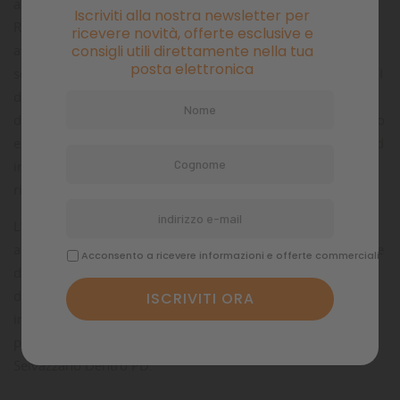
adeguate istruzioni operative o da soggetti terzi, nominati
Iscriviti alla nostra newsletter per
Responsabili Esterni del trattamento, di cui il Titolare si
ricevere novità, offerte esclusive e
avvale o potrebbe avvalersi nell'ambito della gestione del
consigli utili direttamente nella tua
posta elettronica
servizio ovvero per occasionali interventi di manutenzione. I
dati raccolti, inoltre, possono essere comunicati e/o trattati
da soggetti esterni operanti in qualità di titolari quali, a titolo
esemplificativo, autorità ed organi di vigilanza e controllo ed
in generale soggetti, pubblici o privati, legittimati a
richiedere, secondo i termini di legge.
L’elenco aggiornato dei responsabili e delle persone
autorizzate al trattamento dei dati è custodito presso la sede
Acconsento a ricevere informazioni e offerte commerciali
del Titolare del trattamento e si trova a disposizione
dell’Interessato, previa richiesta tramite mail a
info@damacquaripadova.it
ovvero
raccomandata A/R
presso la sede legale in via Melchiorre Cesarotti 12 35030
Selvazzano Dentro PD.