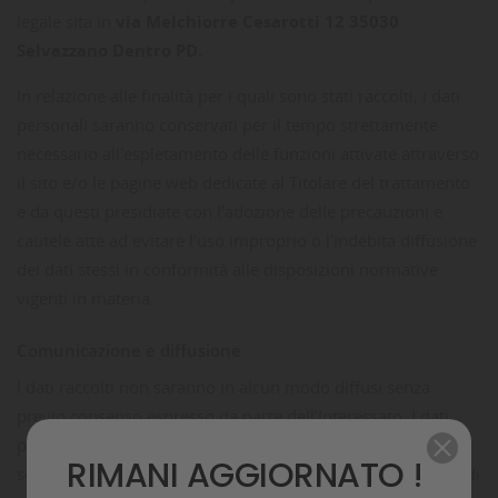
legale sita in
via Melchiorre Cesarotti 12 35030
Selvazzano Dentro PD.
In relazione alle finalità per i quali sono stati raccolti, i dati
personali saranno conservati per il tempo strettamente
necessario all'espletamento delle funzioni attivate attraverso
il sito e/o le pagine web dedicate al Titolare del trattamento
e da questi presidiate con l’adozione delle precauzioni e
cautele atte ad evitare l’uso improprio o l’indebita diffusione
dei dati stessi in conformità alle disposizioni normative
vigenti in materia.
Comunicazione e diffusione
I dati raccolti non saranno in alcun modo diffusi senza
previo consenso espresso da parte dell’Interessato. I dati
personali sono curati nei limiti e per le finalità per i quali
RIMANI AGGIORNATO !
sono raccolti dal personale tecnico della Società sulla base di