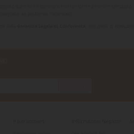
neggiato durante il trasporto o non conforme all’ordine effettuato
fotografie del problema riscontrato.
ste dalla
Garanzia Legale di Conformità
, con spese di restituzi
VE!
iservatezza
SOTTOSCRIVI
Il tuo account
Informazioni Negozio
S
Tracciamento ordine
Dam Acquari & Pet