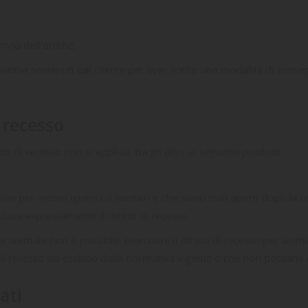
nvio dell’ordine.
iuntivi sostenuti dal cliente per aver scelto una modalità di con
i recesso
to di recesso non si applica, tra gli altri, ai seguenti prodotti:
;
tuiti per motivi igienici o sanitari e che siano stati aperti dopo la 
sclude espressamente il diritto di recesso.
re animale non è possibile esercitare il diritto di recesso per anim
ali il recesso sia escluso dalla normativa vigente o che non possano
ati