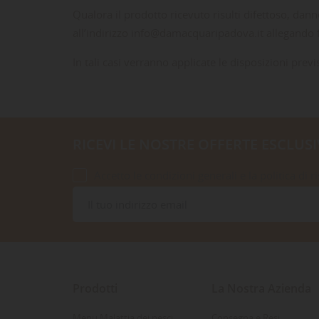
Qualora il prodotto ricevuto risulti difettoso, dan
all’indirizzo info@damacquaripadova.it allegando 
In tali casi verranno applicate le disposizioni previ
RICEVI LE NOSTRE OFFERTE ESCLUSI
Accetto le condizioni generali e la politica di r
Prodotti
La Nostra Azienda
Menu Malattia dei pesci
Consegna e Resi