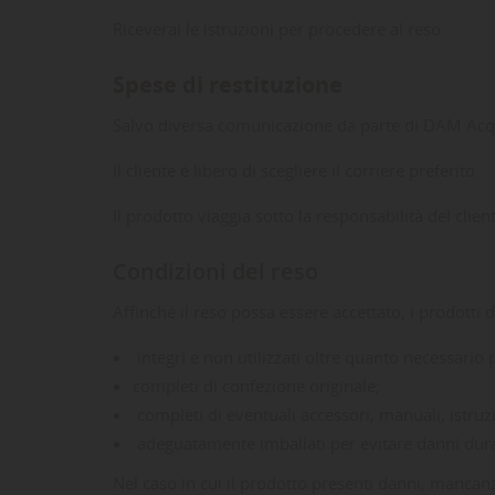
Riceverai le istruzioni per procedere al reso.
Spese di restituzione
Salvo diversa comunicazione da parte di DAM Acqu
Il cliente è libero di scegliere il corriere preferito.
Il prodotto viaggia sotto la responsabilità del clie
Condizioni del reso
Affinché il reso possa essere accettato, i prodotti d
integri e non utilizzati oltre quanto necessario 
completi di confezione originale;
completi di eventuali accessori, manuali, istruz
adeguatamente imballati per evitare danni duran
LE
((
CR
AC
Nel caso in cui il prodotto presenti danni, manca