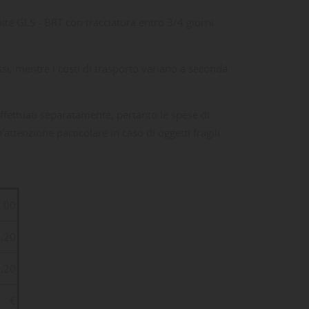
ite GLS - BRT con tracciatura entro 3/4 giorni
ssi, mentre i costi di trasporto variano a seconda
effettuati separatamente, pertanto le spese di
ttenzione particolare in caso di oggetti fragili.
0.00
3,20
3,20
€