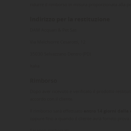
ridurre il rimborso in misura proporzionata alla pe
((
Dev
NO
des
Indirizzo per la restituzione
DAM Acquari & Pet Sas
Via Melchiorre Cesarotti, 12
35030 Selvazzano Dentro (PD)
Italia
Rimborso
Dopo aver ricevuto e verificato il prodotto restit
accordo con il cliente.
Il rimborso sarà effettuato
entro 14 giorni dalla
oppure fino a quando il cliente avrà fornito prova 
Saranno rimborsati: