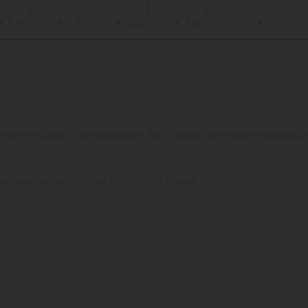
€ 5,50
€ 5,70
€ 6,40
€ 7,00
€
ine in qualità di consumatore, hai il diritto di recedere dall'acqu
ne.
viare una comunicazione all'indirizzo e-mail: