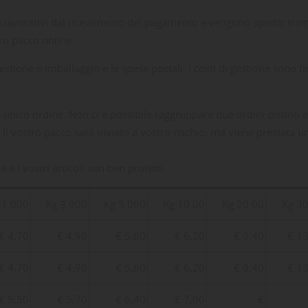
i lavorativi dal ricevimento del pagamento e vengono spediti tram
tro pacco online.
tione e imballaggio e le spese postali. I costi di gestione sono fi
un unico ordine. Non ci è possibile raggruppare due ordini distinti 
 vostro pacco sarà inviato a vostro rischio, ma viene prestata un'a
i vostri articoli son ben protetti.
 1.000
Kg 3.000
Kg 5.000
Kg 10.00
Kg 20.00
Kg 3
€ 4,70
€ 4,90
€ 5,60
€ 6,20
€ 9,40
€ 1
€ 4,70
€ 4,90
€ 5,60
€ 6,20
€ 9,40
€ 1
€ 5,50
€ 5,70
€ 6,40
€ 7,00
€