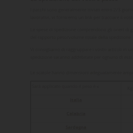
I pacchi sono generalmente inviati entro 2/3 giorn
lavorativi, vi forniremo un link per tracciare il vos
Le spese di spedizione comprendono gli oneri di ges
del rapporto peso/volume totale della spedizione.
Vi consigliamo di raggruppare i vostri articoli in 
spedizione saranno addebitate per ognuno di essi. Il
Le scatole hanno dimensioni adeguatamente ampie e 
Sarà applicato quando il peso è
≤
Kg
Italia
Calabria
Sardegna