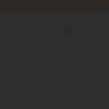
66701
049638689
info@damacquaripadova.it

0
ILI
CANI
GATTI
BLOG