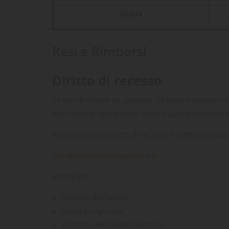
Sicilia
Resi e Rimborsi
Diritto di recesso
Se hai effettuato un acquisto sul nostro negozio onl
della merce, senza dover fornire alcuna motivazio
Per esercitare il diritto di recesso è sufficiente in
info@damacquaripadova.it
indicando:
numero dell'ordine;
nome e cognome;
prodotti che intendi restituire.