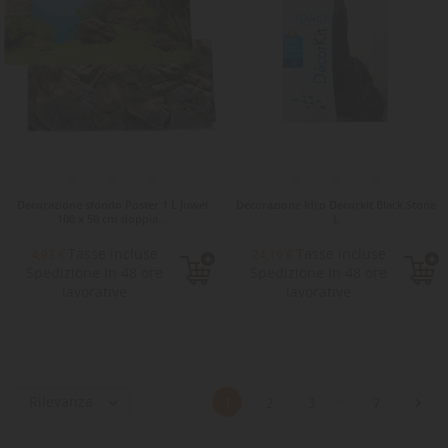
Decorazione sfondo Poster 1 L Juwel
Decorazione Idro Decorkit Black Stone
100 x 50 cm doppia...
L
Tasse incluse
Tasse incluse
4,93 €
24,10 €
Spedizione in 48 ore
Spedizione in 48 ore
lavorative
lavorative
…
Rilevanza


1
2
3
7