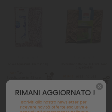
Ghiaia Aquasand Ekai rosa 1 kg
Decorazione sfondo 3D Juwel Stone
Clay 600x550
Tasse incluse
3,50 €
Tasse incluse
61,94 €
Spedizione in 48 ore
Spedizione in 48 ore
lavorative
lavorative
RIMANI AGGIORNATO !
Iscriviti alla nostra newsletter per
ricevere novità, offerte esclusive e