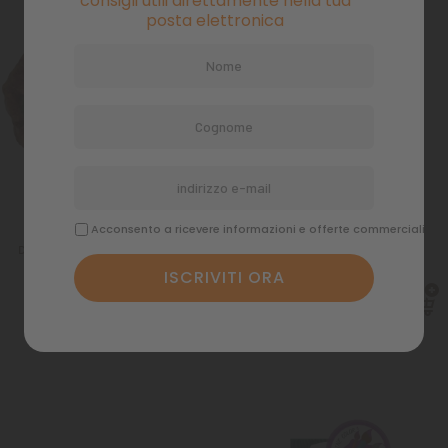
consigli utili direttamente nella tua
posta elettronica
Acconsento a ricevere informazioni e offerte commerciali
Decorazione Idro Decorkit Arizona S
Ghiaia Aquasand Ekai verde 1 kg
Tasse incluse
Tasse incluse
7,89 €
3,40 €
Spedizione in 48 ore
Spedizione in 48 ore
lavorative
lavorative