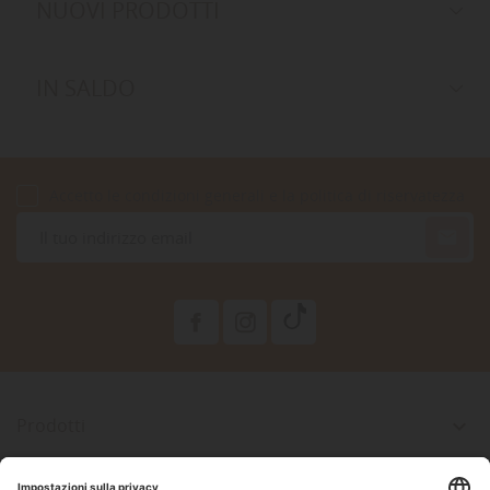
NUOVI PRODOTTI
IN SALDO
Accetto le condizioni generali e la politica di riservatezza

Prodotti

La Nostra Azienda