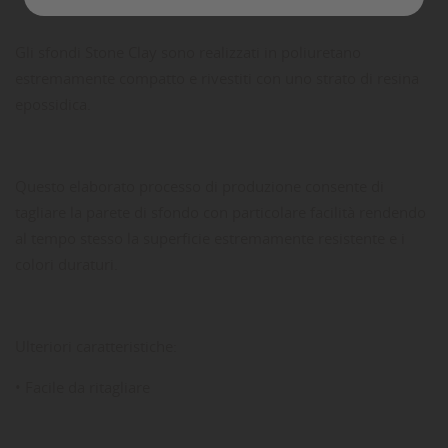
Gli sfondi Stone Clay sono realizzati in poliuretano
estremamente compatto e rivestiti con uno strato di resina
epossidica.
Questo elaborato processo di produzione consente di
tagliare la parete di sfondo con particolare facilità rendendo
al tempo stesso la superficie estremamente resistente e i
colori duraturi.
Ulteriori caratteristiche:
• Facile da ritagliare