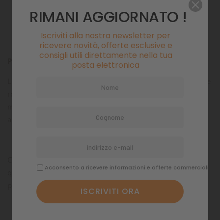
Dettagli del prodotto
RIMANI AGGIORNATO !
Commenti
Iscriviti alla nostra newsletter per
ricevere novità, offerte esclusive e
consigli utili direttamente nella tua
Pannello posteriore - Stone Clay
posta elettronica
Lo sfondo Stone Clay è una fedele riproduzione di superficie
rocciosa color argilla. La sua struttura 3-D pronunciata,
montata ad appena 1-3 cm di profondità, dona al vostro
acquario un effetto di profondità affascinante.
Come componente della gamma di decorazioni Stone Clay,
Acconsento a ricevere informazioni e offerte commerciali
questo sfondo si abbina perfettamente con il rivestimento
per filtri coordinato.