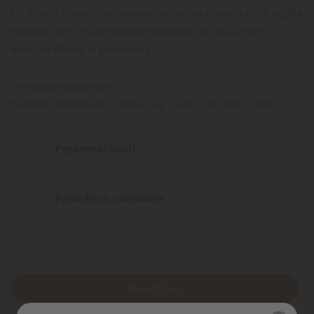
Lo sfondo Stone Clay colpisce per la sua tonalità color argilla
naturale, per la sua notevole struttura rocciosa e per il
marcato effetto di profondità.
Grandezze disponibili:
Pannello posteriore - Stone Clay - 600 x 550 mm - 86932
Pagamenti sicuri
Politiche di spedizione
Descrizione