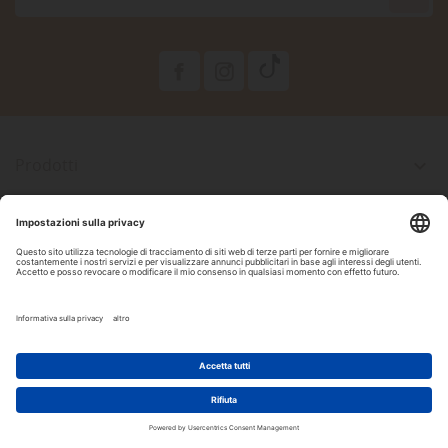

Prodotti

La Nostra Azienda

Il Tuo Account

Informazioni Negozio

Seguici Su Facebook
2022 Copyright by DAM Acquari & Pet