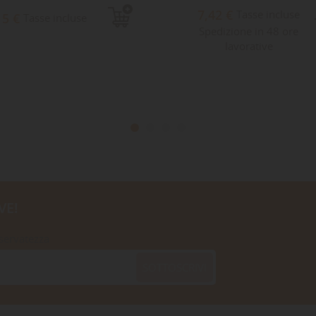
7,42 €
Tasse incluse
15 €
Tasse incluse
Spedizione in 48 ore
lavorative
VE!
iservatezza
SOTTOSCRIVI