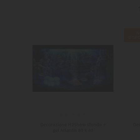
N
DISPO
er 1 XL
Decorazione H2Show sfondo +
De
ia...
gel Atlantis 80 x 40