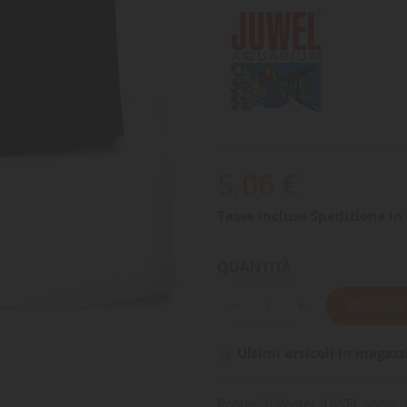
5,06 €
Tasse incluse
Spedizione in 
QUANTITÀ
AGGIUNGI
Ultimi articoli in magazz

Poster 3I Poster JUWEL sono st