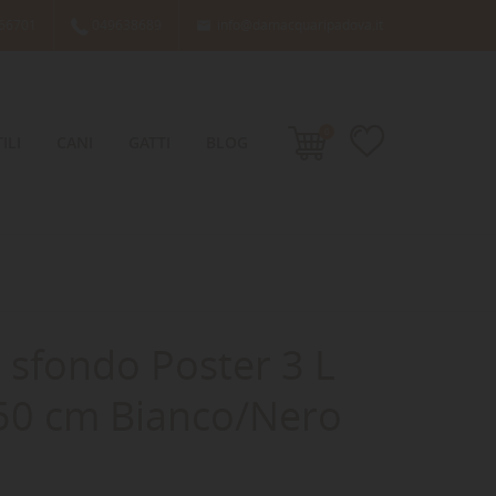
66701
049638689
info@damacquaripadova.it

0
ILI
CANI
GATTI
BLOG
 sfondo Poster 3 L
 50 cm Bianco/Nero