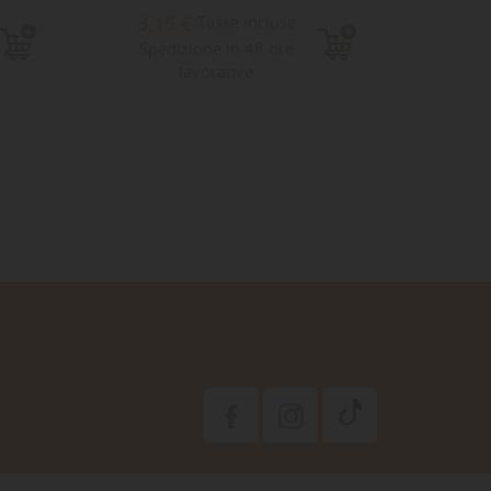
3,15 €
7,4
Tasse incluse
Spedizione in 48 ore
Sped
lavorative