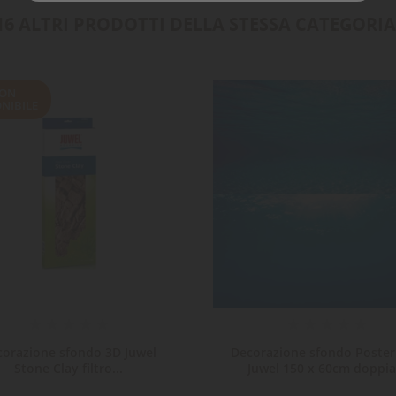
16 ALTRI PRODOTTI DELLA STESSA CATEGORIA
ON
NIBILE
corazione sfondo 3D Juwel
Decorazione sfondo Poster
Stone Clay filtro...
Juwel 150 x 60cm doppia.