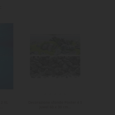
:
 2 XL
Decorazione sfondo Poster 4 S
Decora
..
Juwel 60 x 30 cm...
Juwel 