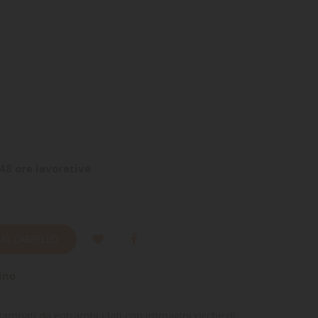
48 ore lavorative
 AL CARRELLO
ino
ampati da entrambi i lati con immagini ricche di