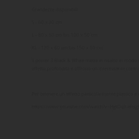
Grandezze disponibili:
S - 60 x 30 cm
L - 80 x 50 cm bis 100 x 50 cm
XL - 120 x 60 cm bis 150 x 60 cm
Il poster 3 Black & White mette in risalto in modo
effetto profondità e offrono un interessante contras
LE
CR
AC
Per ottenere un effetto particolarmente plastico e 
Dev
NO
des
https://www.youtube.com/watch?v=HgtDq9-ehsg