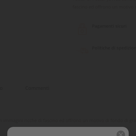
fascino ed offrono un motivo d
Pagamenti sicuri
Politiche di spedizio
to
Commenti
n immagini ricche di fascino ed offrono un motivo di fondo di gra