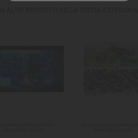
16 ALTRI PRODOTTI DELLA STESSA CATEGORIA
orazione H2Show sfondo +
Decorazione sfondo Poster
gel Atlantis 80 x 40
Juwel 100 x 50 cm...