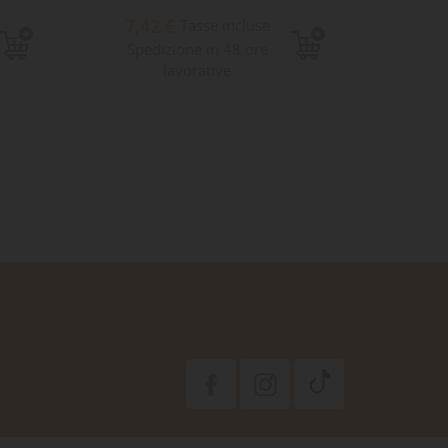
7,42 €
4,9
Tasse incluse
Spedizione in 48 ore
Sped
lavorative