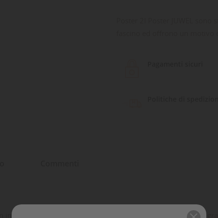
Poster 2I Poster JUWEL sono st
fascino ed offrono un motivo d
Pagamenti sicuri
Politiche di spedizio
to
Commenti
n immagini ricche di fascino ed offrono un motivo di fondo di gra