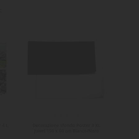
:
 4 L
Decorazione sfondo Poster 3 XL
Decora
Juwel 150 x 60 cm Bianco/Nero
Juwe