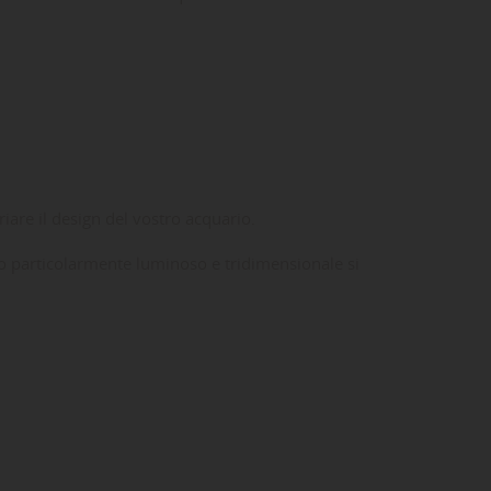
iare il design del vostro acquario.
tto particolarmente luminoso e tridimensionale si
ta
dei