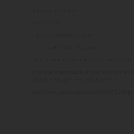
Grandezze disponibili:
S - 60 x 30 cm
L - 80 x 50 cm bis 100 x 50 cm
XL - 120 x 60 cm bis 150 x 60 cm
Con la sua coppia di immagini subacquee azzurre sul
La pellicola impermeabile si applica con semplicit
LE
CR
AC
consiglia il fissaggio con JUWEL Poster Fix.
https://www.youtube.com/watch?v=Rc6RLDH3g54
Dev
NO
des