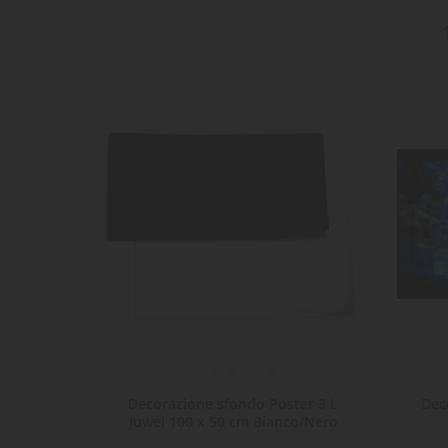
ter 2 S
Decorazione sfondo Poster 3 L
Dec
ia...
Juwel 100 x 50 cm Bianco/Nero