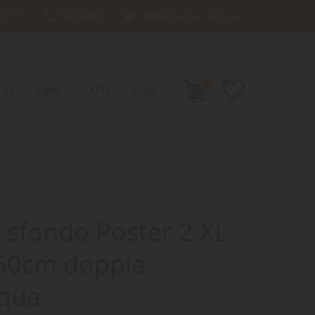
66701
049638689
info@damacquaripadova.it

0
ILI
CANI
GATTI
BLOG
 acqua
 sfondo Poster 2 XL
 60cm doppia
cqua