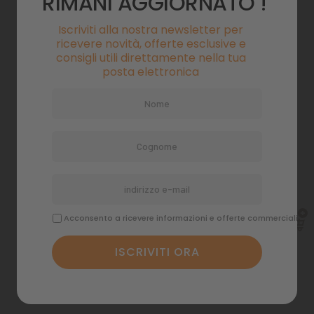
RIMANI AGGIORNATO !
Iscriviti alla nostra newsletter per
ricevere novità, offerte esclusive e
consigli utili direttamente nella tua
posta elettronica
Collare Bliss Lime tg XS
Collare Bliss Rosso Tg.L
Tasse incluse
Tasse incluse
7,90 €
12,90 €
Acconsento a ricevere informazioni e offerte commerciali
Spedizione in 48 ore
Spedizione in 48 ore
lavorative
lavorative