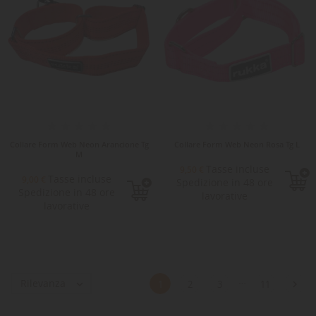
Collare Form Web Neon Arancione Tg
Collare Form Web Neon Rosa Tg L
M
Tasse incluse
9,50 €
Tasse incluse
9,00 €
Spedizione in 48 ore
Spedizione in 48 ore
lavorative
lavorative
…
Rilevanza


1
2
3
11