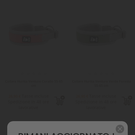
Collare Hurtta Venture Corallo 55-65
Collare Hurtta Venture Verde Foresta
cm
55-65 cm
Tasse incluse
Tasse incluse
26,90 €
26,90 €
Spedizione in 48 ore
Spedizione in 48 ore
lavorative
lavorative