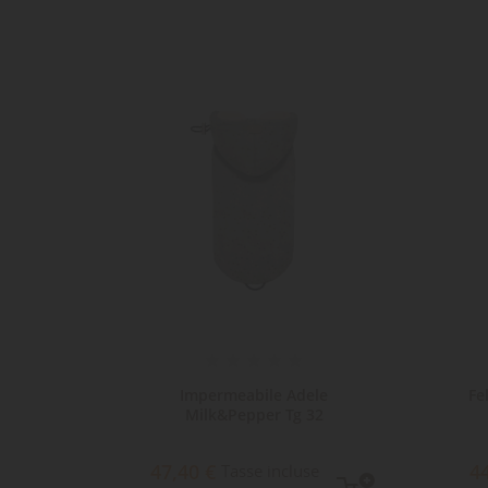
rry
Impermeabile Adele
Fe
Milk&Pepper Tg 32
47,40 €
4
e
Tasse incluse