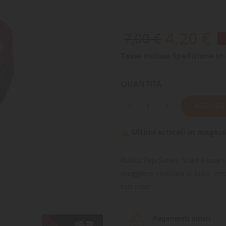
4,20 €
7,00 €
Tasse incluse
Spedizione in 
QUANTITÀ
AGGIUNGI
Ultimi articoli in magazz

Rukka Flip Safety Scarf è una s
maggiore visibilità al buio. I
tuo cane.
Pagamenti sicuri