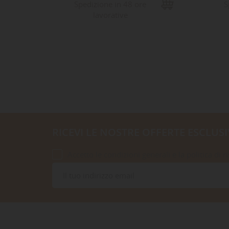
8
Spedizione in 48 ore
S
lavorative
RICEVI LE NOSTRE OFFERTE ESCLUSI
Accetto le condizioni generali e la politica di r