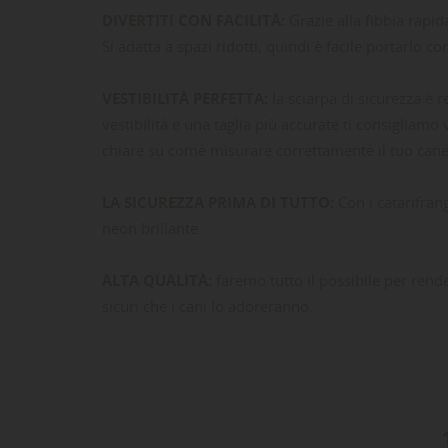
DIVERTITI CON FACILITÀ:
Grazie alla fibbia rapid
Si adatta a spazi ridotti, quindi è facile portarlo con
VESTIBILITÀ PERFETTA:
la sciarpa di sicurezza è r
vestibilità e una taglia più accurate ti consigliamo
chiare su come misurare correttamente il tuo cane 
LA SICUREZZA PRIMA DI TUTTO:
Con i catarifrang
neon brillante.
LE
CR
AC
ALTA QUALITÀ:
faremo tutto il possibile per rend
Dev
NO
sicuri che i cani lo adoreranno.
des