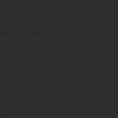
vabile in lavatrice e si asciuga molto velocemente.
a è disponibile dalla taglia S alla taglia L. Per una
magine e la nostra tabella forniscono istruzioni
iarpa ha un'ampia superficie riflettente e un colore
 È realizzato in poliestere impermeabile e siamo
ta
dei
: