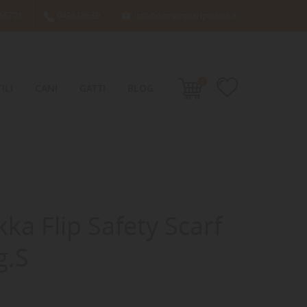
66701
049638689
info@damacquaripadova.it

0
ILI
CANI
GATTI
BLOG
a Flip Safety Scarf
g.S