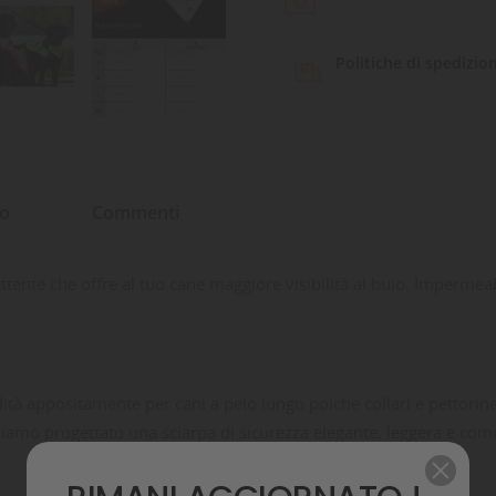
Politiche di spedizio
to
Commenti
ettente che offre al tuo cane maggiore visibilità al buio. Impermea
ilità appositamente per cani a pelo lungo poiché collari e pettorin
iamo progettato una sciarpa di sicurezza elegante, leggera e como