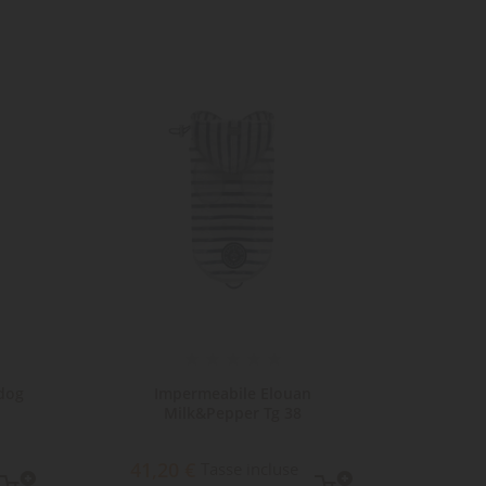
ldog
Impermeabile Elouan
Felpa
Milk&Pepper Tg 38
41,20 €
41,
Tasse incluse