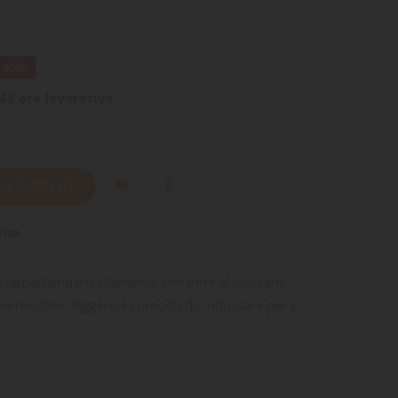
- 40%
48 ore lavorative
 AL CARRELLO
ino
ciarpa/bandana riflettente che offre al tuo cane
mpermeabile, leggero e comodo da indossare per il