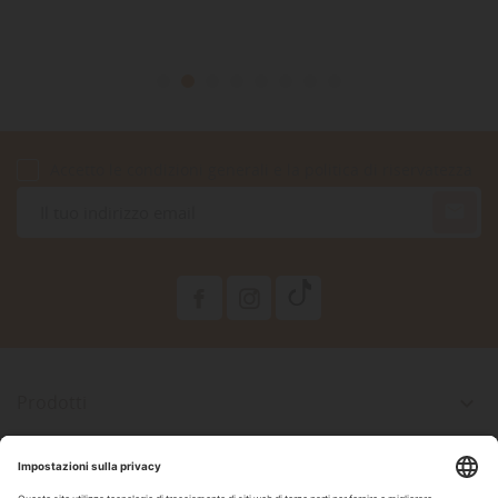
Accetto le condizioni generali e la politica di riservatezza

Prodotti

La Nostra Azienda

Il Tuo Account