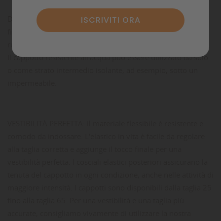
DIVERTITI CON FACILITÀ: grazie alla chiusura rapida con
fibbia, il cappotto è veloce e facile da indossare. L'elastico
regolabile in vita aiuta a mantenere il cappotto in posizione.
Il cappotto resistente all'acqua può essere utilizzato da solo
o come strato intermedio isolante, ad esempio, sotto un
impermeabile.
VESTIBILITÀ PERFETTA: il materiale flessibile è resistente e
comodo da indossare. L'elastico in vita è facile da regolare
alla taglia corretta e aggiunge il tocco finale per una
vestibilità perfetta. I cosciali elastici posteriori assicurano la
tenuta del cappotto in ogni condizione, anche nelle attività di
maggiore intensità. I cappotti sono disponibili dalla taglia 25
fino alla taglia 65. Per una vestibilità e una taglia più
accurate, consigliamo vivamente di utilizzare la nostra