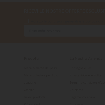
RICEVI LE NOSTRE OFFERTE ESCLUSI
Accetto le condizioni generali e la politica di r
Prodotti
La Nostra Azienda
Menu Malattia dei pesci
Consegna e Resi
Menù Soluzioni per il tuo
Privacy & Cookie Policy
acquario
Termini e condizioni d'us
Offerte
Chi siamo
Nuovi prodotti
Pagamento sicuro
Più venduti
Contattaci