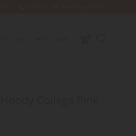
66701
049638689
info@damacquaripadova.it

0
ILI
CANI
GATTI
BLOG
 Hoody College Pink