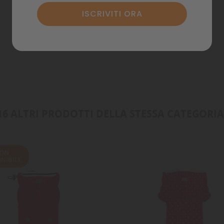
Annulla
Accedi
Annulla
Crea lista dei desideri
16 ALTRI PRODOTTI DELLA STESSA CATEGORIA
ON
NIBILE