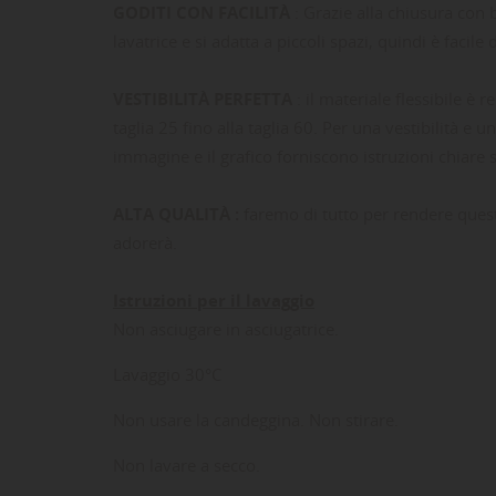
GODITI CON FACILITÀ
: Grazie alla chiusura con 
lavatrice e si adatta a piccoli spazi, quindi è faci
V
ESTIBILITÀ PERFETTA
: il materiale flessibile è
taglia 25 fino alla taglia 60. Per una vestibilità e u
immagine e il grafico forniscono istruzioni chiare
ALTA QUALITÀ :
faremo di tutto per rendere questo
adorerà.
Istruzioni per il lavaggio
Non asciugare in asciugatrice.
Lavaggio 30°C
LE
CR
AC
Non usare la candeggina. Non stirare.
Dev
Non lavare a secco.
NO
des