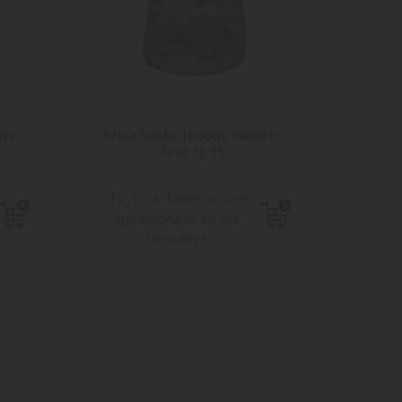
tte
Felpa Rukka Thoody Sweater
Rukka
Gray tg 35
17,10 €
54,
Tasse incluse
Spedizione in 48 ore
Sped
lavorative