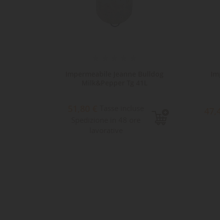
an
Impermeabile Jeanne Bulldog
Im
8
Milk&Pepper Tg 41L
51,80 €
e
Tasse incluse
47,
Spedizione in 48 ore
lavorative