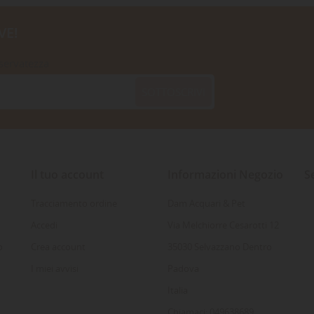
VE!
iservatezza
SOTTOSCRIVI
Il tuo account
Informazioni Negozio
S
Tracciamento ordine
Dam Acquari & Pet
Accedi
Via Melchiorre Cesarotti 12
o
Crea account
35030 Selvazzano Dentro
I miei avvisi
Padova
Italia
Chiamaci: 049638689