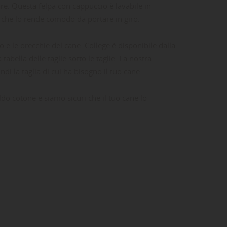
are. Questa felpa con cappuccio è lavabile in
dia che lo rende comodo da portare in giro.
lo e le orecchie del cane. College è disponibile dalla
tabella delle taglie sotto le taglie. La nostra
i la taglia di cui ha bisogno il tuo cane.
ldo cotone e siamo sicuri che il tuo cane lo
ta
dei