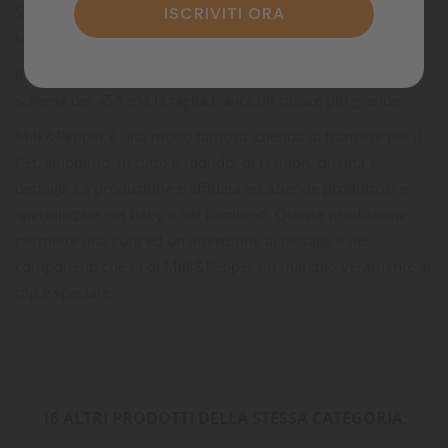
Sono disponibili nella taglia L (petto molto ampio per
bulldog) e nella taglia A (petto normale).
Il 45L, per esempio, avrà quindi la stessa lunghezza della
schiena del 45A ma la taglia L avrà un torace più grande.
Milk&Pepper è una molto famosa azienda di francese per il
Pet, sinonimo, in tutto il mondo, di fashion, qualità e
dettagli. La produzione è affidata ad aziende produttrici e
specializzate nel baby e nel bambino. Questa produzione
permette una cura ed un attenzione ai dettagli e nei
componenti che fa di Milk&Pepper un marchio veramente al
top e speciale.
16 ALTRI PRODOTTI DELLA STESSA CATEGORIA: