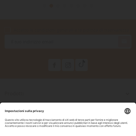
Accetto le condizioni generali e la politica di riservatezza

Prodotti

La Nostra Azienda

Il Tuo Account

Informazioni Negozio