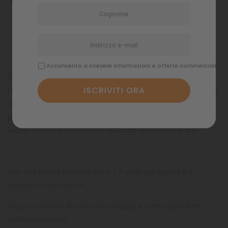
Dettagli del prodotto
Commenti
Acconsento a ricevere informazioni e offerte commerciali
Reef Glue ™ è un gel cianoacrilato di qualità superiore per
l'incollaggio e il montaggio di frammenti e colonie di corallo
sulla roccia o sui tasselli della barriera corallina. Si lega in
pochi secondi e ha eccellenti caratteristiche di controllo,
tenuta e durata. Può essere utilizzato anche sott'acqua.
Con una nuova formula che è 17 volte più spessa e il
cappuccio non sporca ,
c'è più controllo durante l'incollaggio e meno disordine
nell'applicazione.