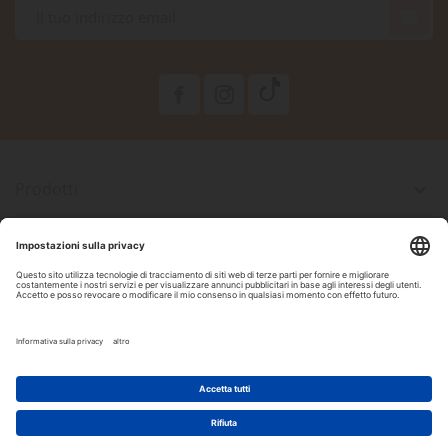

Prodotti

La Nostra Azienda

Il Tuo Account

Informazioni Negozio

Seguici Su Facebook
2022 Copyright by DAM Acquari & Pet