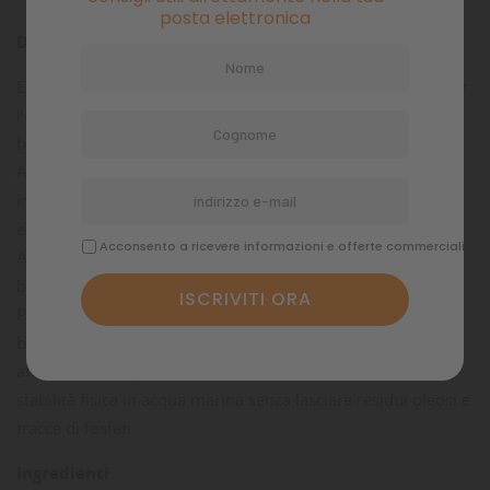
posta elettronica
Descrizione prodotto
Estremamente appetibile, morbido e compatto, studiato per
l’uso in acquari di barriera dove è importante mantenere
basso il livello di inquinamento.
Alimento completo ad elevata appetibilità e digeribilità,
indicato quale dieta primaria per specie marine tropicali
erbivore e carnivore.
Acconsento a ricevere informazioni e offerte commerciali
Arricchito con HUFA (High Unsatured Fat Acids),
betacarotenoidi naturali, aglio liofilizzato e Beta-Glucano.
Premium Marino risulta morbido e compatto all’apparato
boccale dei pesci, è scientificamente studiato per un lento
affondamento, presentando caratteristiche di altissima
stabilità fisica in acqua marina senza lasciare residui oleosi e
tracce di fosfati.
Ingredienti