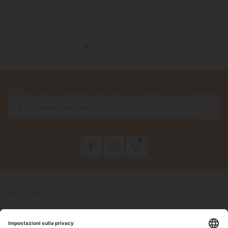
Accetto le condizioni generali e la politica di riservatezza

Prodotti

La Nostra Azienda