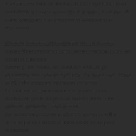
di un carotene naturale ottenuto da krill e spirulina. I pesci
combattenti si trovano a loro agio in acquari con un paio di
piante galleggianti e un allestimento straboccante di
vegetazione.
Mangime prebiotico affondante per pesci d'acquario:
speciali fibre forniscono di cibo i batteri intestinali buoni per
una facile digestione
Materie prime naturali senza additivi artificiali per
un'alimentazione naturale e per pesci d'acquario sani. Testati
da JBL nelle spedizioni esplorative nei tropici
Altissimamente gradito da tutte le specie di pesci
combattenti grazie alle preziose materie prime come
salmone, gamberetti, calamari e krill
Con astaxantina naturale di altissima qualità da krill e
spirulina per un perfetto sviluppo dei colori nei pesci
combattenti