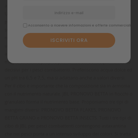
ad un maschio, dovrebbe mettere in ogni caso più femmine.
Una sola femmina verrebbe molestata eccessivamente. Le
più note specie di pesci combattenti costruiscono sulla
Acconsento a ricevere informazioni e offerte commerciali
superficie dell'acqua dei nidi di bolle, sorvegliati dal
maschio. Altre specie sono incubatori orali che covano le
uova nella bocca sino a quando i piccoli sgusciano e sono
abbastanza grandi per stare sulle proprie gambe o per
meglio dire sulle proprie pinne. I valori dell'acqua non sono
decisivi per i pesci combattenti. Preferiscono acqua dolce ed
un pH tra 6,5 e 7,5, ma si adattano anche a valori diversi.
Per il cibo è importante che la composizione sia in armonia
con il nutrimento naturale. JBL PRONOVO BETTA in fiocchi o
granulato forma il nutrimento base. Proponiamo tre tipi di
mangimi diversi: PRONOVO BETTA FLAKES, PRONOVO
BETTA GRANO e PRONOVO BETTA INSECTS. Tutti i tre tipi di
cibo di JBL per pesci combattenti contengono astaxantina
che nei pesci porta a un intenso sviluppo dei colori. Si tratta