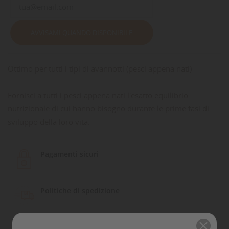
AVVISAMI QUANDO DISPONIBILE
Ottimo per tutti i tipi di avannotti (pesci appena nati)
Fornisci a tutti i pesci appena nati l'esatto equilibrio
nutrizionale di cui hanno bisogno durante le prime fasi di
sviluppo della loro vita.
Pagamenti sicuri
Politiche di spedizione