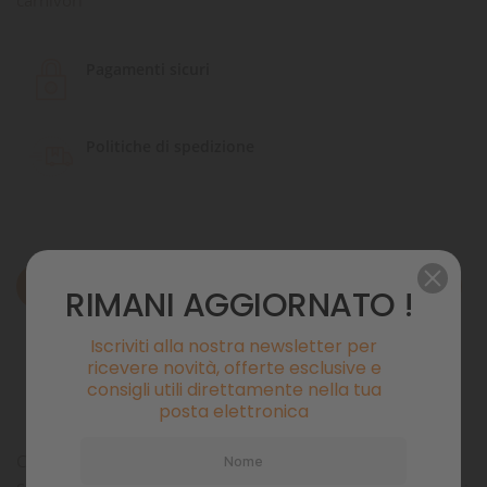
Pagamenti sicuri
Politiche di spedizione
Descrizione
RIMANI AGGIORNATO !
Dettagli del prodotto
Iscriviti alla nostra newsletter per
ricevere novità, offerte esclusive e
consigli utili direttamente nella tua
Commenti
posta elettronica
Caratteristiche: