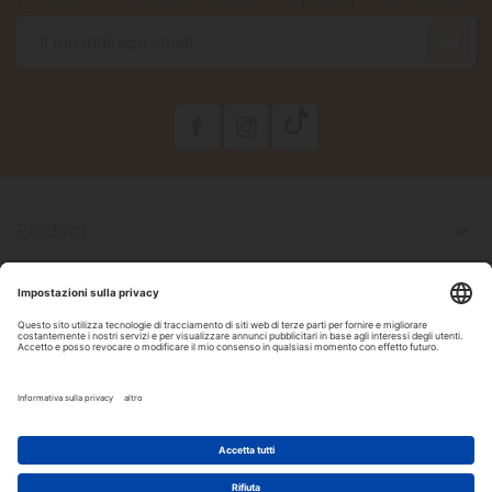

Prodotti

La Nostra Azienda

Il Tuo Account

Informazioni Negozio

Seguici Su Facebook