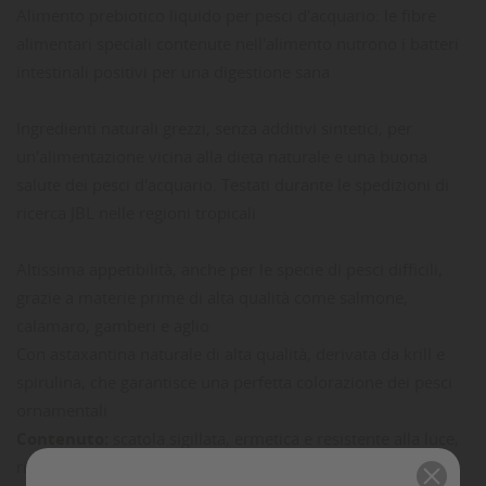
Alimento prebiotico liquido per pesci d'acquario: le fibre
alimentari speciali contenute nell'alimento nutrono i batteri
intestinali positivi per una digestione sana
Ingredienti naturali grezzi, senza additivi sintetici, per
un'alimentazione vicina alla dieta naturale e una buona
salute dei pesci d'acquario. Testati durante le spedizioni di
ricerca JBL nelle regioni tropicali
Altissima appetibilità, anche per le specie di pesci difficili,
grazie a materie prime di alta qualità come salmone,
calamaro, gamberi e aglio
Con astaxantina naturale di alta qualità, derivata da krill e
spirulina, che garantisce una perfetta colorazione dei pesci
ornamentali
Contenuto:
scatola sigillata, ermetica e resistente alla luce,
riciclabile, con dosatore a clic che facilita l'alimentazione