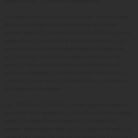
gruppo di pesci. La varietà è sempre positiva!
Vuoi dare ai tuoi neon o ai tuoi corydoras l'alimento esatto
di cui hanno bisogno? Nessun problema: nel concetto
Speciale Specie JBL, troverai il PRONOVO NEON, dei granuli
adatti alla bocca dei neon (e di altri piccoli caracidi), la cui
composizione corrisponde esattamente alle esigenze dei
pesci, inclusi gli insetti. Nei loro habitat naturali del Sud
America, i neon vivono in acque nere molto povere di
nutrienti e dipendono dal plancton, adatto alla loro bocca. I
corydoras, invece, vivono sul fondo dell'acqua e hanno un
altro repertorio alimentare.
Il JBL PRONOVO CORYDORAS contiene ingredienti adatti ai
corydoras, ad es. gamberi e spirulina. Per una buona salute,
questi callichthyidi hanno bisogno di una dieta varia. I
gamberi simboleggiano tutti i piccoli organismi animali e la
carne di pesci morti che i corydoras cercano nel fondo con i