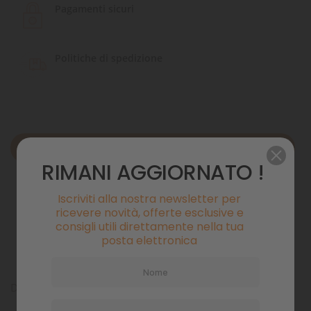
Pagamenti sicuri
Politiche di spedizione
Descrizione
RIMANI AGGIORNATO !
Dettagli del prodotto
Iscriviti alla nostra newsletter per
ricevere novità, offerte esclusive e
Commenti
consigli utili direttamente nella tua
posta elettronica
DR. BASSLEER BIOFISH FOOD FORTE