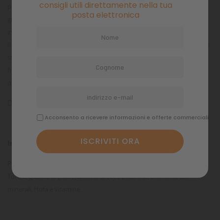
consigli utili direttamente nella tua
perfezionata una formula completa e perfettamente bilanciata, in
posta elettronica
grado di assicurare il più alto indice di accrescimento e la miglior resa
in termini qualitativi.
Il Microgranulo Baby è un prodotto microincapsulato che si mantiene
strettamente parallelo ai profili nutrizionali di zooplankton e
fitoplankton che in natura rappresentano l’alimento primario
disponibile.
Dimensioni
200 micron
Acconsento a ricevere informazioni e offerte commerciali
Ingredienti
Proteine selezionate di organismi marini, alghe marine, lievito di
Torula, glutine di grano, lecitina di soja, Betanina, premix di sali
minerali, Hufa e vitamine.