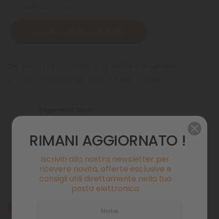
AVVISAMI QUANDO DISPONIBILE
DR. BASSLEER BIOFISH FOOD GREEN è un alimento
premium granulato per pesci d'acquario erbivoro.
Pagamenti sicuri
RIMANI AGGIORNATO !
Politiche di spedizione
Iscriviti alla nostra newsletter per
ricevere novità, offerte esclusive e
consigli utili direttamente nella tua
posta elettronica
Descrizione