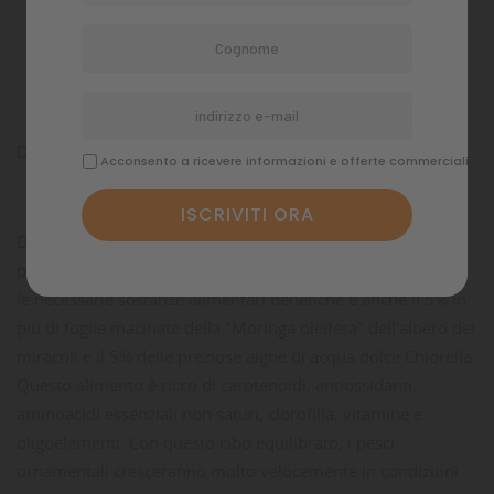
Dettagli del prodotto
Commenti
DR. VERDE BIOFISH DI BASSLEER ALIMENTARE
Acconsento a ricevere informazioni e offerte commerciali
DR. BASSLEER BIOFISH FOOD GREEN è un alimento
premium granulato per pesci d'acquario erbivoro. Contiene
le necessarie sostanze alimentari benefiche e anche il 5% in
più di foglie macinate della "Moringa oleifera" dell'albero dei
miracoli e il 5% delle preziose alghe di acqua dolce Chlorella.
Questo alimento è ricco di carotenoidi, antiossidanti,
aminoacidi essenziali non saturi, clorofilla, vitamine e
oligoelementi. Con questo cibo equilibrato, i pesci
ornamentali cresceranno molto velocemente in condizioni