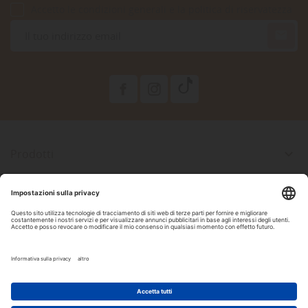
Accetto le condizioni generali e la politica di riservatezza

Prodotti

La Nostra Azienda

Il Tuo Account

Informazioni Negozio

Seguici Su Facebook