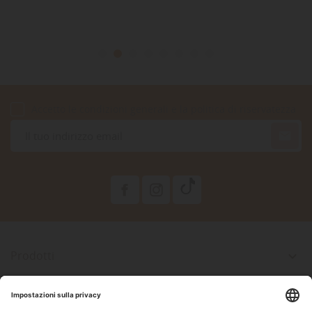
Accetto le condizioni generali e la politica di riservatezza

Prodotti

La Nostra Azienda