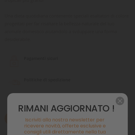
Una dieta quotidiana contenente speciali esaltatori di colore
progettati per far risaltare la bellezza naturale del tuo
animale domestico aiutandolo a sviluppare una forma
desiderabile.
Pagamenti sicuri
Politiche di spedizione
RIMANI AGGIORNATO !
Descrizione
Iscriviti alla nostra newsletter per
ricevere novità, offerte esclusive e
consigli utili direttamente nella tua
Dettagli del prodotto