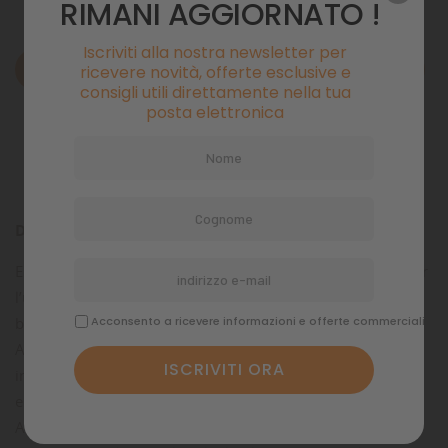
RIMANI AGGIORNATO !
Iscriviti alla nostra newsletter per
Descrizione
ricevere novità, offerte esclusive e
consigli utili direttamente nella tua
posta elettronica
Dettagli del prodotto
Commenti
Descrizione prodotto
Estremamente appetibile, morbido e compatto, studiato per
l’uso in acquari di barriera dove è importante mantenere
basso il livello di inquinamento.
Acconsento a ricevere informazioni e offerte commerciali
Alimento completo ad elevata appetibilità e digeribilità,
indicato quale dieta primaria per specie marine tropicali
erbivore e zoofaghe di grandi dimensioni.
Arricchito con HUFA (High Unsatured Fat Acids),