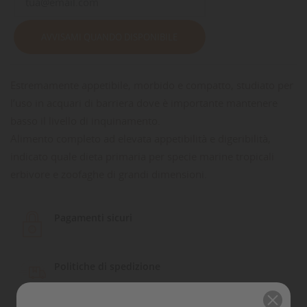
AVVISAMI QUANDO DISPONIBILE
Estremamente appetibile, morbido e compatto, studiato per
l’uso in acquari di barriera dove è importante mantenere
basso il livello di inquinamento.
Alimento completo ad elevata appetibilità e digeribilità,
indicato quale dieta primaria per specie marine tropicali
erbivore e zoofaghe di grandi dimensioni.
Pagamenti sicuri
Politiche di spedizione