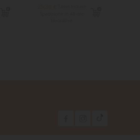
25,30 €
47,
Tasse incluse
Spedizione in 48 ore
Sped
lavorative