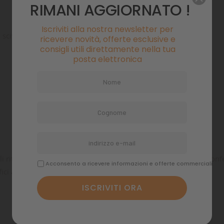
RIMANI AGGIORNATO !
Iscriviti alla nostra newsletter per
 scivolose di ghiaccio o neve.
ricevere novità, offerte esclusive e
consigli utili direttamente nella tua
posta elettronica
 MIE LISTE DI DESIDERI
EA LISTA DEI DESIDERI
CEDI
Crea nuova lis
add_circle_outline
i avere effettuato l'accesso per salvare dei prodotti nella tua lista 
i riflettenti. Veloce e facile da indossare. Quattro scarpe per con
ME LISTA DEI DESIDERI
ideri.
Acconsento a ricevere informazioni e offerte commerciali
ici avverse.
Annulla
Accedi
Annulla
Crea lista dei desideri