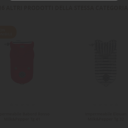
16 ALTRI PRODOTTI DELLA STESSA CATEGORIA
ON
NIBILE
permeabile Babord Rosso
Impermeabile Elouan
Milk&Pepper Tg 41
Milk&Pepper Tg 32