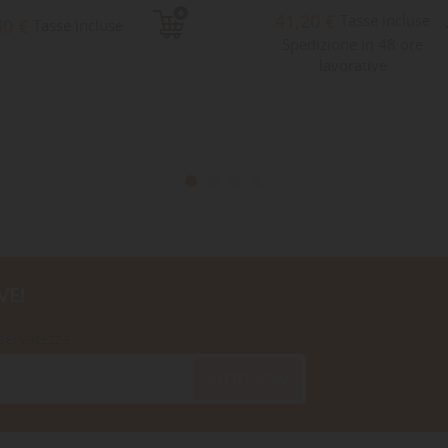
41,20 €
Tasse incluse
40 €
Tasse incluse
Spedizione in 48 ore
lavorative
VE!
iservatezza
SOTTOSCRIVI