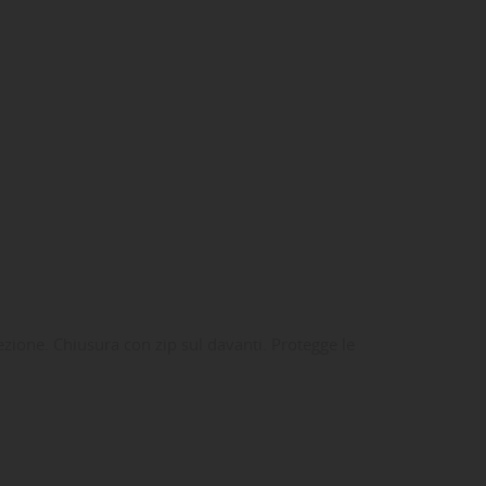
ta
dei
fezione. Chiusura con zip sul davanti. Protegge le