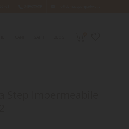
66701
049638689
info@damacquaripadova.it

0
ILI
CANI
GATTI
BLOG
a Step Impermeabile
 2