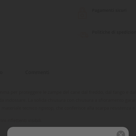
Pagamenti sicuri
Politiche di spedizio
to
Commenti
ma per proteggere le zampe del cane dal freddo, dal fango e dalla
oci da indossare. La solida chiusura con chiusura a sfioramento ga
in materiale tecnico ripstop, che conferisce alla scarpa resistenza
i riflettenti visibili.