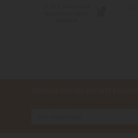
51,80 €
e
Tasse incluse
47,
Spedizione in 48 ore
lavorative
RICEVI LE NOSTRE OFFERTE ESCLUSI
Accetto le condizioni generali e la politica di r