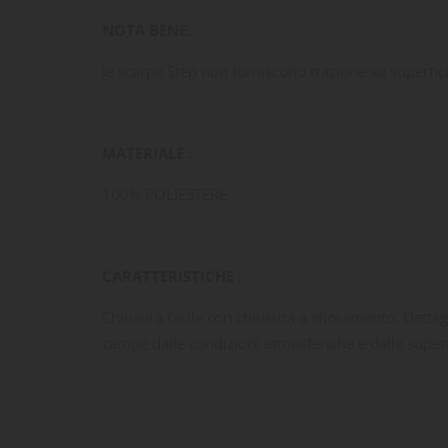
NOTA BENE:
le scarpe Step non forniscono trazione su superfici
MATERIALE :
100% POLIESTERE
LE
CR
AC
CARATTERISTICHE :
Dev
Chiusura facile con chiusura a sfioramento. Dettagl
NO
des
zampe dalle condizioni atmosferiche e dalle superf