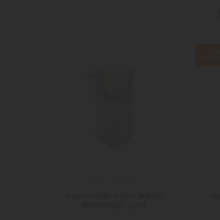
N
DISPO
llege
Impermeabile Jeanne Bulldog
Im
Milk&Pepper Tg 41L