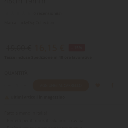
48cm 19mm
0 recensioni(s)
Marca
LuckyDogCollection
16,15 €
19,00 €
- 15%
Tasse incluse
Spedizione in 48 ore lavorative
QUANTITÀ
AGGIUNGI AL CARRELLO
Ultimi articoli in magazzino

Fatto a mano in Italia!
- Perfetti per il mare, il salo non li rovina!
- Perfetti per scampagnate in montagna