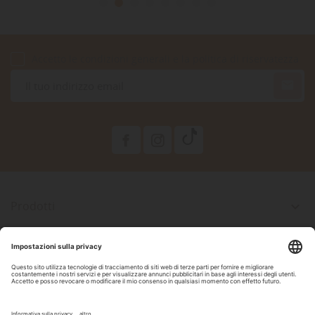
Accetto le condizioni generali e la politica di riservatezza

Prodotti

La Nostra Azienda

Il Tuo Account

Informazioni Negozio