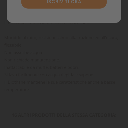
Commenti
Il Biothane è un sostituto sintetico del cuoio.
Morbido al tatto, resistentissimo alla trazione ed all’usura,
flessibile.
Non assorbe acqua.
Non richiede manutenzione.
Inattaccabile da muffe, batteri e odori.
Si lava facilmente con acqua tiepida e sapone.
Il Biothane mantiene le sue caratteristiche anche a basse
temperature.
16 ALTRI PRODOTTI DELLA STESSA CATEGORIA: