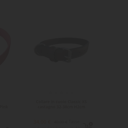
ta
dei
-15%
-15%
Collare in cuoio Classic XS
Pink
castagno 32-38cm H2cm
LuckyD
34,00 €
Tasse
40,00 €
16,1