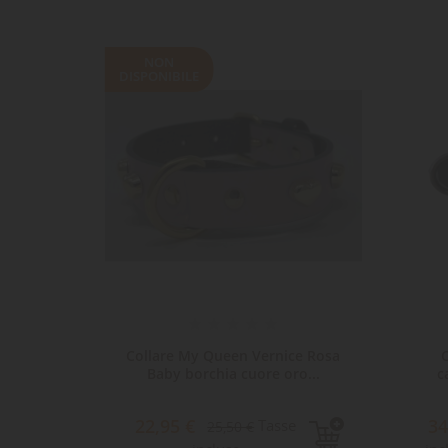
LE
CR
AC
NON
Dev
DISPONIBILE
-10%
-15%
NO
des
 L nero
Collare My Queen Vernice Rosa
C
Baby borchia cuore oro...
c
22,95 €
34
e
Tasse
25,50 €