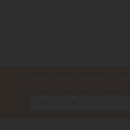
8
incluse
inc
RICEVI LE NOSTRE OFFERTE ESCLUSI
Accetto le condizioni generali e la politica di r