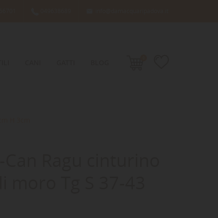
66701
049638689
info@damacquaripadova.it

0
ILI
CANI
GATTI
BLOG
 cm H 3cm
-Can Ragu cinturino
di moro Tg S 37-43