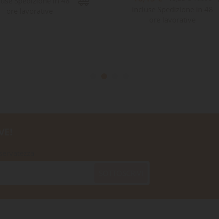
luse Spedizione in 48
incluse Spedizione in 48
ore lavorative
ore lavorative
VE!
iservatezza
SOTTOSCRIVI