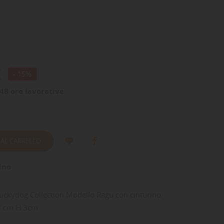
€
- 15%
48 ore lavorative
 AL CARRELLO
ino
Luckydog Collection Modello Ragu con cinturino
43 cm H 3cm