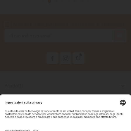
Accetto le condizioni generali e la politica di riservatezza

Prodotti

La Nostra Azienda

Il Tuo Account

Informazioni Negozio