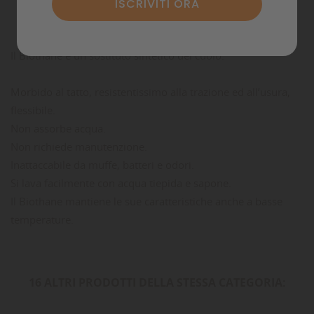
Commenti
Il Biothane è un sostituto sintetico del cuoio.
Morbido al tatto, resistentissimo alla trazione ed all’usura,
flessibile.
Non assorbe acqua.
Non richiede manutenzione.
Inattaccabile da muffe, batteri e odori.
Si lava facilmente con acqua tiepida e sapone.
Il Biothane mantiene le sue caratteristiche anche a basse
temperature.
16 ALTRI PRODOTTI DELLA STESSA CATEGORIA: