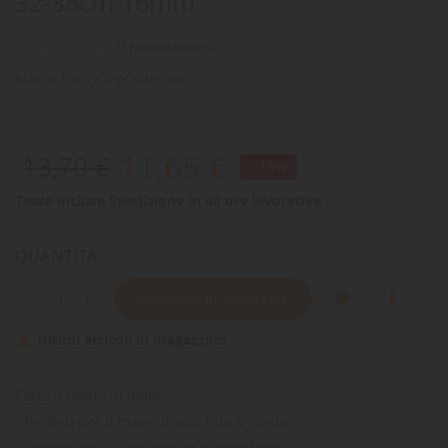
32-38cm 16mm
0 recensioni(s)
Marca
LuckyDogCollection
11,65 €
13,70 €
- 15%
Tasse incluse
Spedizione in 48 ore lavorative
QUANTITÀ
AGGIUNGI AL CARRELLO
Ultimi articoli in magazzino

Fatto a mano in Italia!
- Perfetti per il mare, il salo non li rovina!
- Perfetti per scampagnate in montagna