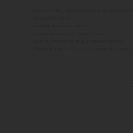
Morbido al tatto, resistentissimo alla trazione ed all
Non assorbe acqua.
Non richiede manutenzione.
Inattaccabile da muffe, batteri e odori.
Si lava facilmente con acqua tiepida e sapone.
Il Biothane mantiene le sue caratteristiche anche
LE
CR
AC
Dev
NO
des
-15%
-15%