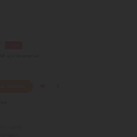
€
- 15%
48 ore lavorative
 AL CARRELLO
ino
n li rovina!
 montagna