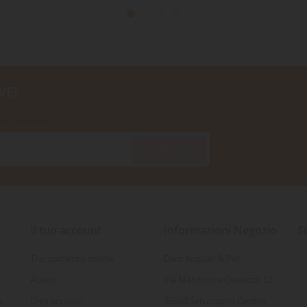
VE!
iservatezza
SOTTOSCRIVI
Il tuo account
Informazioni Negozio
S
Tracciamento ordine
Dam Acquari & Pet
Accedi
Via Melchiorre Cesarotti 12
o
Crea account
35030 Selvazzano Dentro