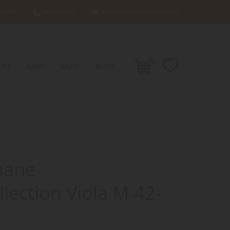
66701
049638689
info@damacquaripadova.it

0
ILI
CANI
GATTI
BLOG
hane
lection Viola M 42-