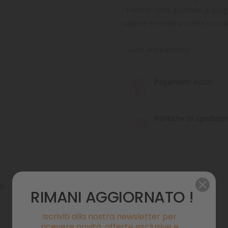
- Perfetti nelle giornate di pi
sapone e tornana come nuovo
- Sono antibatterici!
Pagamenti sicuri
Politiche di spedizio
to
Commenti
RIMANI AGGIORNATO !
Iscriviti alla nostra newsletter per
ricevere novità, offerte esclusive e