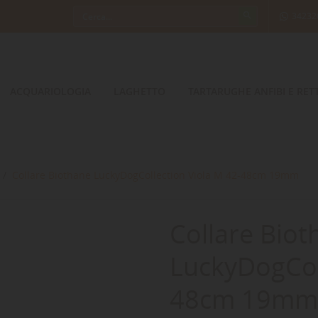
34232
ACQUARIOLOGIA
LAGHETTO
TARTARUGHE ANFIBI E RETT
Collare Biothane LuckyDogCollection Viola M 42-48cm 19mm
Collare Biot
LuckyDogCol
48cm 19mm