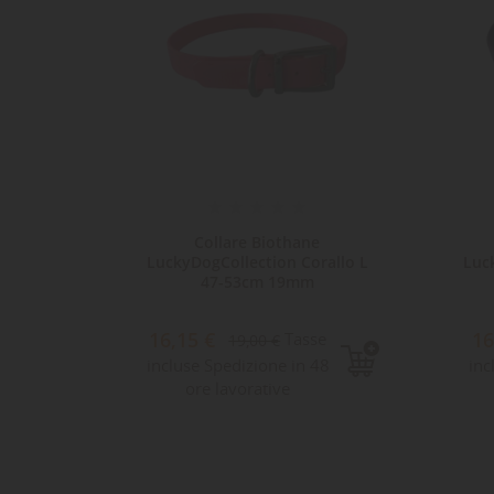
amie
Collare Biothane
i moro
LuckyDogCollection Corallo L
Luc
47-53cm 19mm
16,15 €
16
e
Tasse
19,00 €
8
incluse Spedizione in 48
inc
ore lavorative