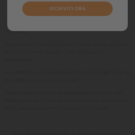
Commenti
Le lame sono prodotte con uno speciale acciaio a prova di
corrosione.
La protezione rimovibile delle lame è data da una spatola in
feltro che consente di pulire i vetri dell’acquario
esternamente.
La caratteristica unica dell’apparecchio è dato dagli snodi. La
testa della lama può ruotare di 180°.
Questa peculiarità consente all’utilizzatore di pulire i vetri
dell’acquario, anche se le decorazioni interne, come rocce o
radici, sono particolarmente vicine al vetro stesso.