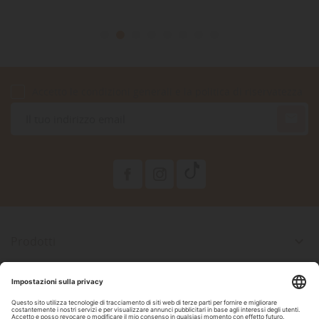
Accetto le condizioni generali e la politica di riservatezza

Prodotti

La Nostra Azienda

Il Tuo Account