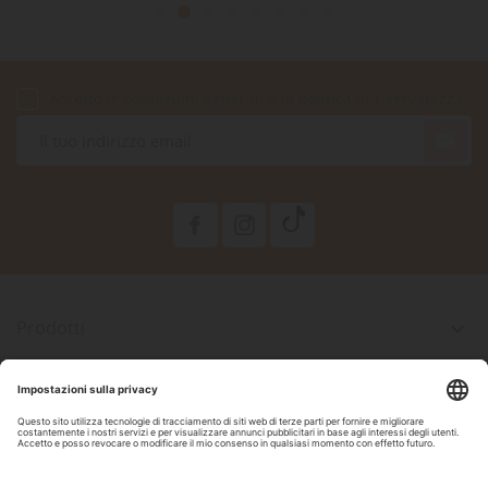
Accetto le condizioni generali e la politica di riservatezza

Prodotti

La Nostra Azienda

Il Tuo Account

Informazioni Negozio