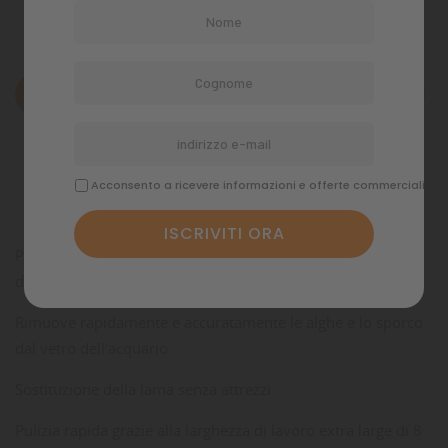
Descrizione
Dettagli del prodotto
Acconsento a ricevere informazioni e offerte commerciali
Commenti
Per una pulizia semplice e accurata dell'interno
delle
finestre
dell'acquario:
Rimuove rapidamente e accuratamente le alghe e lo sporco
dal vetro dell'acquario
Sostituzione della lama senza attrezzi
Pulizia rapida grazie alla larghezza di lavoro extra large di 8