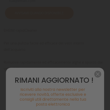
AVVISAMI QUANDO DISPONIBILE
EHEIM rapidCleaner
Per una pulizia facile ed efficace dei vetri interni
dell'acquario:
Rimuove rapidamente ed efficacemente alghe e sporco dai
vetri dell'acquario
RIMANI AGGIORNATO !
Pagamenti sicuri
Iscriviti alla nostra newsletter per
ricevere novità, offerte esclusive e
consigli utili direttamente nella tua
Politiche di spedizione
posta elettronica