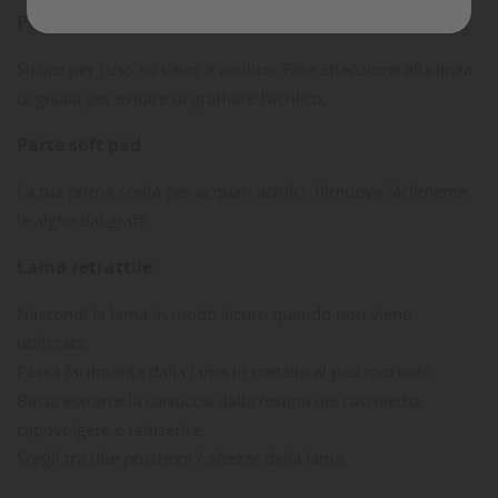
Parte in plastica
Sicuro per l'uso su vetro e acrilico. Fare attenzione alla linea
di ghiaia per evitare di graffiare l'acrilico.
Parte soft pad
La tua prima scelta per acquari acrilici. Rimuove facilmente
le alghe dai graffi.
Lama retrattile
Nascondi la lama in modo sicuro quando non viene
utilizzata.
Passa facilmente dalla lama in metallo al pad morbido.
Basta estrarre la cartuccia dalla testina del raschietto,
capovolgere e reinserire.
Scegli tra due posizioni / altezze della lama.