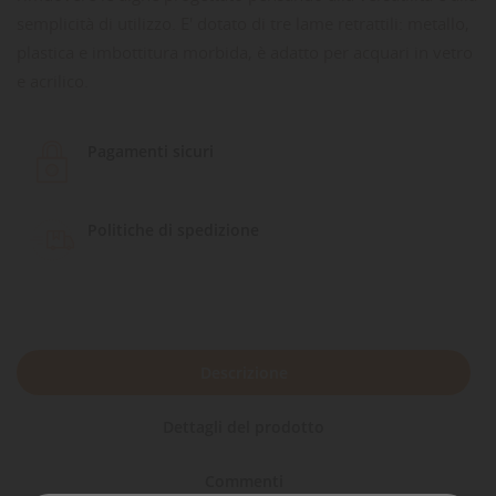
semplicità di utilizzo. E' dotato di tre lame retrattili: metallo,
plastica e imbottitura morbida, è adatto per acquari in vetro
e acrilico.
Pagamenti sicuri
Politiche di spedizione
Descrizione
Dettagli del prodotto
Commenti