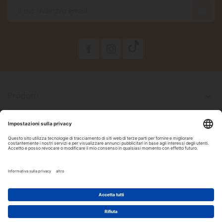

Prodotti

La Nostra Azienda

Il Tuo Account

Informazioni Negozio

Seguici Su Facebook