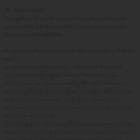
JBL Aqua-T Handy
La larga lama in acciaio inossidabile rende possibile una
rapida pulizia di grandi superfici. Le lame di riserva sono
disponibili separatamente.
A cosa dovresti prestare assoluta attenzione nella pulizia dei
vetri?
Le pareti per acquario in vetro, a differenza di quelle in
plastica (acrilico/plexiglas), sono più dure dell'acciaio.
Pertanto non puoi provocare dei graffi mediante lame o
piastre metalliche. Invece la ghiaia e la sabbia dell'acquario
sono più dure e provocano dei graffi se capitano tra il
pulivetro ed il vetro. Perciò fai attenzione quando ti avvicini
con il pulivetro al fondo.
Anche le giunture di silicone del tuo acquario sono a rischio.
Evita di danneggiare le giunture di silicone con le lame per la
pulizia dei vetri. Per la pulizia di queste zone sensibili è