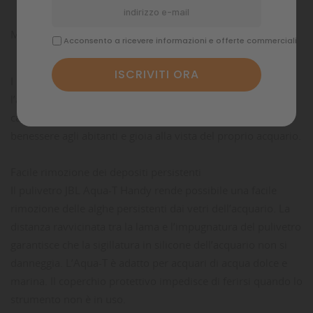
Manutenzione e pulizia
Acconsento a ricevere informazioni e offerte commerciali
I resti di cibo e piante e i prodotti metabolici inquinano
l’acqua dell’acquario. La pulizia di vasca e accessori e un
cambio parziale dell’acqua a intervalli regolari procurano
benessere agli abitanti e gioia alla vista del proprio acquario.
Facile rimozione dei depositi persistenti
Il pulivetro JBL Aqua-T Handy rende possibile una facile
rimozione delle alghe persistenti dai vetri dell’acquario. La
distanza ravvicinata tra la lama e l’impugnatura del pulivetro
garantisce che la sigillatura in silicone dell’acquario non si
danneggia. L’Aqua-T è adatto per acquari di acqua dolce e
marina. Il coperchio protettivo impedisce di ferirsi quando lo
strumento non è in uso.