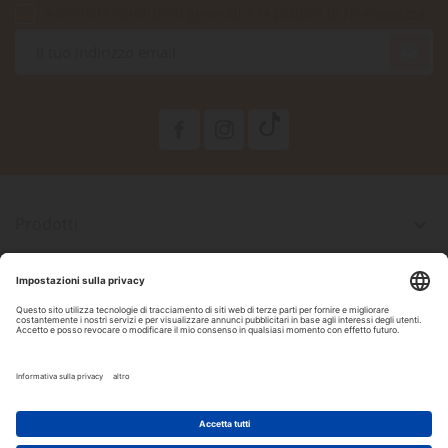
Accetto le condizioni generali e la politica di riservatezza

Prodotti

La Nostra Azienda

Il Tuo Account

Informazioni Negozio

Seguici Su Facebook