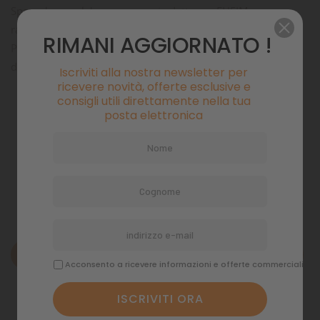
Spazzola per alghe per acquari adatta per EHEIM
rapidCleaner
RIMANI AGGIORNATO !
Per la rimozione sicura delle alghe filamentose e la pulizia
degli acquari
Iscriviti alla nostra newsletter per
ricevere novità, offerte esclusive e
consigli utili direttamente nella tua
Pagamenti sicuri
posta elettronica
Politiche di spedizione
Descrizione
Acconsento a ricevere informazioni e offerte commerciali
Dettagli del prodotto