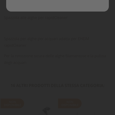
Commenti
Spazzola alle alghe per rapidCleaner
Spazzola per alghe per acquari adatta per EHEIM
rapidCleaner
Per la rimozione sicura delle alghe filamentose e la pulizia
degli acquari
16 ALTRI PRODOTTI DELLA STESSA CATEGORIA:
NON
NON
DISPONIBILE
DISPONIBILE