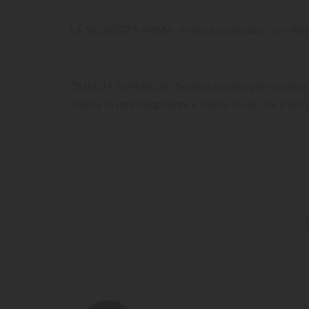
Dev
NO
des
LA SICUREZZA PRIMA: Il tessuto colorato con riflett
QUALITÀ SUPERIORE: faremo di tutto per rendere q
fodera in rete traspirante e siamo sicuri che il tuo