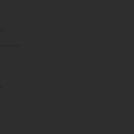
re.
raspirante.
ne