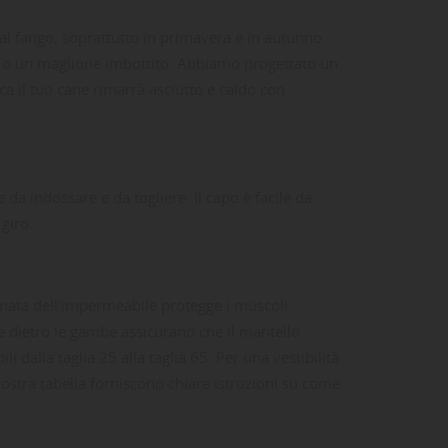
 fango, soprattutto in primavera e in autunno.
o o un maglione imbottito. Abbiamo progettato un
a il tuo cane rimarrà asciutto e caldo con
e da indossare e da togliere. Il capo è facile da
giro.
omata dell'impermeabile protegge i muscoli
e dietro le gambe assicurano che il mantello
i dalla taglia 25 alla taglia 65. Per una vestibilità
nostra tabella forniscono chiare istruzioni su come