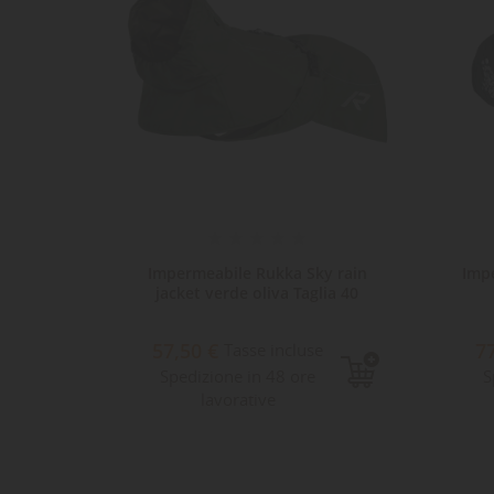
y rain
Impermeabile Rukka Sky rain
Imp
ia 25
jacket verde oliva Taglia 40
57,50 €
7
e
Tasse incluse
Spedizione in 48 ore
S
lavorative