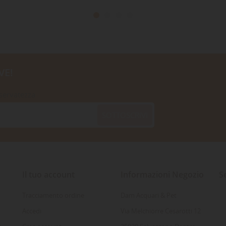
VE!
iservatezza
SOTTOSCRIVI
Il tuo account
Informazioni Negozio
S
Tracciamento ordine
Dam Acquari & Pet
Accedi
Via Melchiorre Cesarotti 12