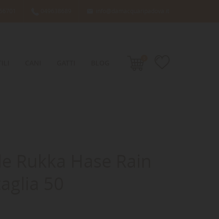
66701
049638689
info@damacquaripadova.it

0
ILI
CANI
GATTI
BLOG
e Rukka Hase Rain
taglia 50