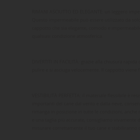
RIMANI ASCIUTTO ED ELEGANTE: un leggero impermea
Questo impermeabile può essere utilizzato da sol
cappotto che sia elegante, comodo e impermeabile p
qualsiasi condizione atmosferica.
DIVERTITI IN FACILITÀ: grazie alla chiusura rapida co
pulire e si asciuga velocemente. Il cappotto viene 
VESTIBILITÀ PERFETTA: il materiale flessibile è re
importanti del cane dal vento e dalla neve, consen
rimanga in posizione in tutte le condizioni, anche ne
e una taglia più accurate, consigliamo vivamente di
LE
CR
AC
misurare correttamente il tuo cane e stabiliranno q