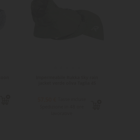
soon
Impermeabile Rukka Sky rain
Imperm
jacket verde oliva Taglia 45
J
57,50 €
27,
Tasse incluse
Spedizione in 48 ore
Sped
lavorative