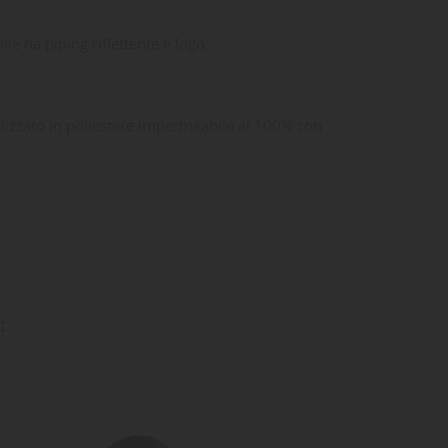
ta
dei
le ha piping riflettente e logo.
lizzato in poliestere impermeabile al 100% con
: