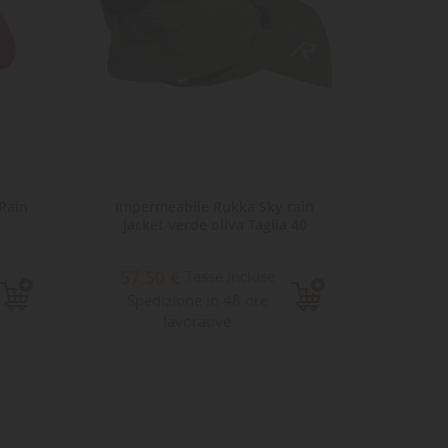
Rain
Impermeabile Rukka Sky rain
Imperm
jacket verde oliva Taglia 40
Jac
57,50 €
32,
Tasse incluse
Spedizione in 48 ore
Sped
lavorative