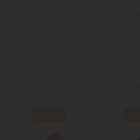
NO
des
LA SICUREZZA PRIMA: Il tessuto colorato con riflett
QUALITÀ SUPERIORE: faremo di tutto per rendere q
fodera in rete traspirante e siamo sicuri che il tuo
NON
N
DISPONIBILE
DISPO