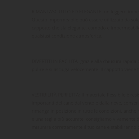
RIMANI ASCIUTTO ED ELEGANTE: un leggero impermea
Questo impermeabile può essere utilizzato da sol
cappotto che sia elegante, comodo e impermeabile p
qualsiasi condizione atmosferica.
DIVERTITI IN FACILITÀ: grazie alla chiusura rapida co
pulire e si asciuga velocemente. Il cappotto viene 
VESTIBILITÀ PERFETTA: il materiale flessibile è re
importanti del cane dal vento e dalla neve, consen
rimanga in posizione in tutte le condizioni, anche ne
e una taglia più accurate, consigliamo vivamente di
LE
CR
AC
misurare correttamente il tuo cane e stabiliranno q
Dev