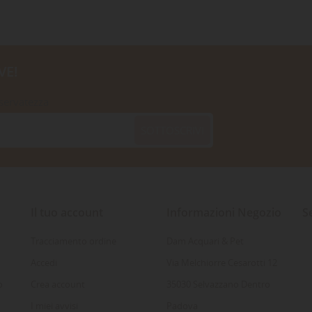
VE!
iservatezza
SOTTOSCRIVI
Il tuo account
Informazioni Negozio
S
Tracciamento ordine
Dam Acquari & Pet
Accedi
Via Melchiorre Cesarotti 12
o
Crea account
35030 Selvazzano Dentro
I miei avvisi
Padova