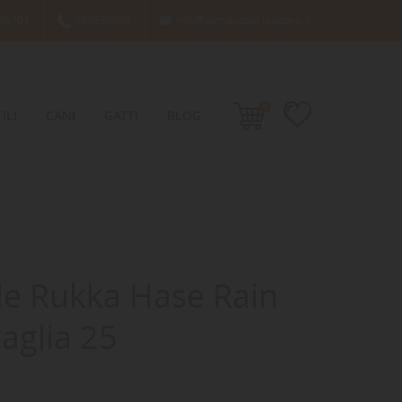
66701
049638689
info@damacquaripadova.it

0
ILI
CANI
GATTI
BLOG
e Rukka Hase Rain
taglia 25