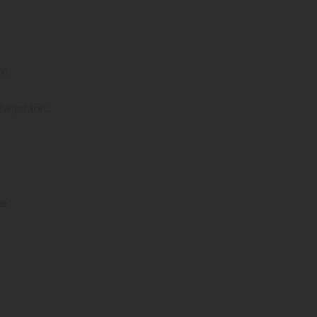
re.
raspirante.
ne