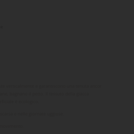
ne
poste verticalmente e garantiscono una tenuta ancor
ne, bagnano il petto. Il tessuto della giacca
iciale è ecologico.
 scarsa e nelle giornate uggiose.
l movimento.