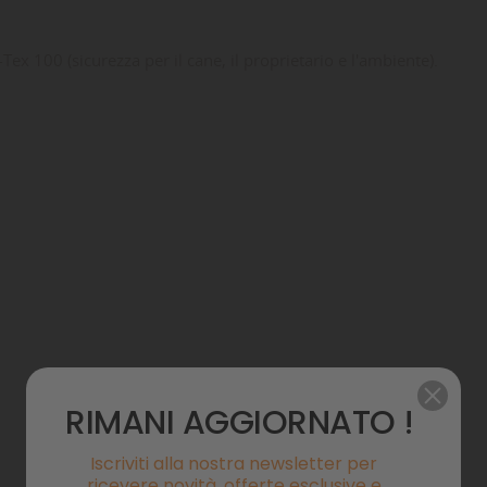
Tex 100 (sicurezza per il cane, il proprietario e l'ambiente).
RIMANI AGGIORNATO !
Iscriviti alla nostra newsletter per
ricevere novità, offerte esclusive e