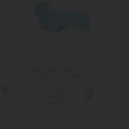
ect
Impermeabile Rukka Hase Rain
Imperm
Jacket Turchese taglia 45
Jac
30,30 €
32,
Tasse incluse
Spedizione in 48 ore
Sped
lavorative