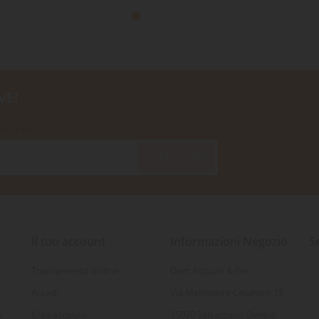
VE!
iservatezza
SOTTOSCRIVI
Il tuo account
Informazioni Negozio
S
Tracciamento ordine
Dam Acquari & Pet
Accedi
Via Melchiorre Cesarotti 12
o
Crea account
35030 Selvazzano Dentro