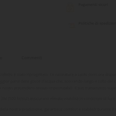
Pagamenti sicuri
Politiche di spedizio
to
Commenti
 colletto è stato riprogettato. Le nastrature a caldo sono ora dis
ggior parte delle gocce d'acqua che, scorrendo lungo il collo del ca
ostri precendenti tessuti impermeabili. Il suo trattamento superf
 3M (500 lx/m2) assicurano elevata visibilità in condizioni di luce
lo della nostra produzione, garantisce comfort e stabilità durante i