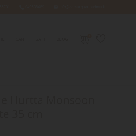
66701
049638689
info@damacquaripadova.it

0
ILI
CANI
GATTI
BLOG
le Hurtta Monsoon
ite 35 cm