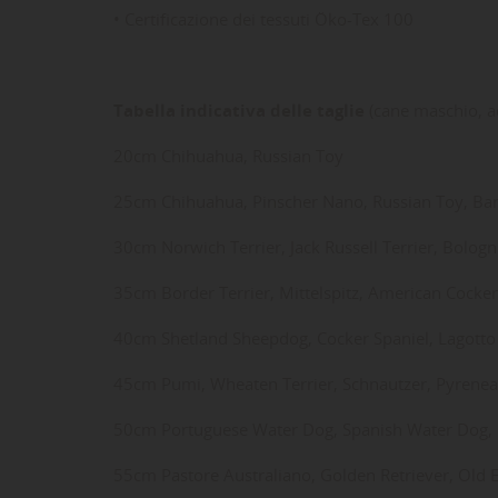
• Certificazione dei tessuti Öko-Tex 100
Tabella indicativa delle taglie
(cane maschio, a
20cm Chihuahua, Russian Toy
LE
CR
AC
25cm Chihuahua, Pinscher Nano, Russian Toy, Barb
30cm Norwich Terrier, Jack Russell Terrier, Bolog
Dev
NO
des
35cm Border Terrier, Mittelspitz, American Cocke
40cm Shetland Sheepdog, Cocker Spaniel, Lagotto
45cm Pumi, Wheaten Terrier, Schnautzer, Pyrenean
50cm Portuguese Water Dog, Spanish Water Dog, Bo
55cm Pastore Australiano, Golden Retriever, Old 