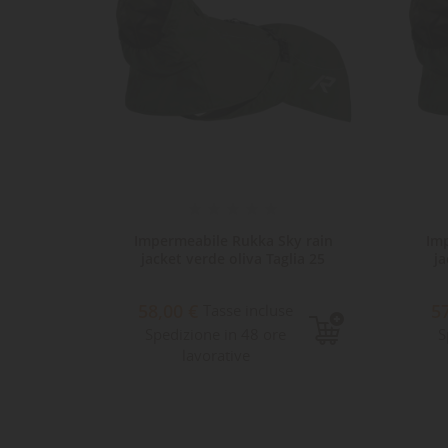
se Rain
Impermeabile Rukka Sky rain
Im
a 30
jacket verde oliva Taglia 25
ja
58,00 €
5
e
Tasse incluse
Spedizione in 48 ore
S
lavorative