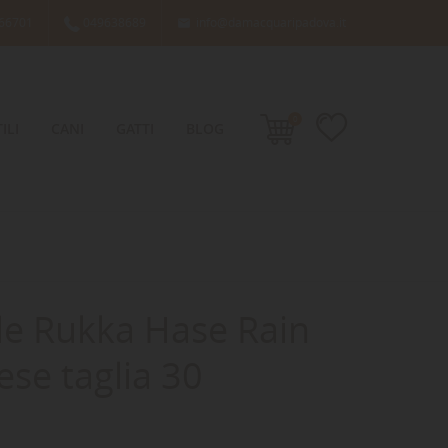
66701
049638689
info@damacquaripadova.it

0
ILI
CANI
GATTI
BLOG
e Rukka Hase Rain
ese taglia 30