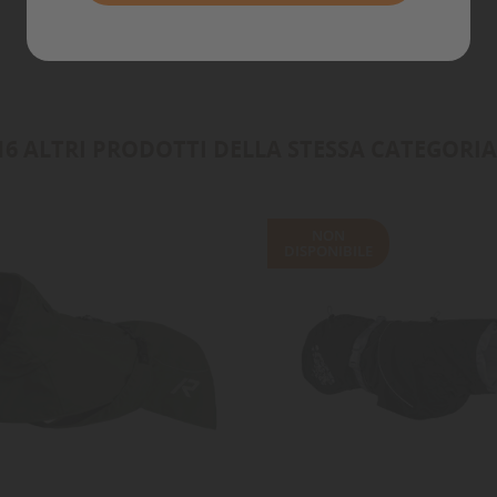
Annulla
Accedi
Annulla
Crea lista dei desideri
16 ALTRI PRODOTTI DELLA STESSA CATEGORIA
NON
DISPONIBILE