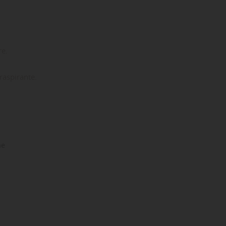
re.
raspirante.
ne