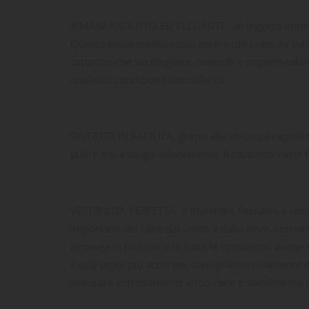
RIMANI ASCIUTTO ED ELEGANTE: un leggero impermea
Questo impermeabile può essere utilizzato da sol
cappotto che sia elegante, comodo e impermeabile p
qualsiasi condizione atmosferica.
DIVERTITI IN FACILITÀ: grazie alla chiusura rapida co
pulire e si asciuga velocemente. Il cappotto viene 
VESTIBILITÀ PERFETTA: il materiale flessibile è re
LE
CR
AC
importanti del cane dal vento e dalla neve, consen
rimanga in posizione in tutte le condizioni, anche ne
Dev
NO
des
e una taglia più accurate, consigliamo vivamente di
misurare correttamente il tuo cane e stabiliranno q