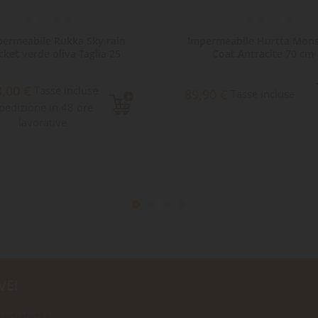
permeabile Rukka Sky rain
Impermeabile Hurtta Mon
cket verde oliva Taglia 25
Coat Antracite 70 cm
8,00 €
Tasse incluse
89,90 €
Tasse incluse
pedizione in 48 ore
lavorative
VE!
iservatezza