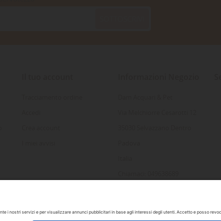
SOTTOSCRIVI
Il tuo account
Informazioni Negozio
S
Tracciamento ordine
Dam Acquari & Pet
Accedi
Via Melchiorre Cesarotti 12
o
Crea account
35030 Selvazzano Dentro
I miei avvisi
Padova
Italia
Chiamaci: 049638689
Inviaci un'e-mail:
info@damacquaripadova.it