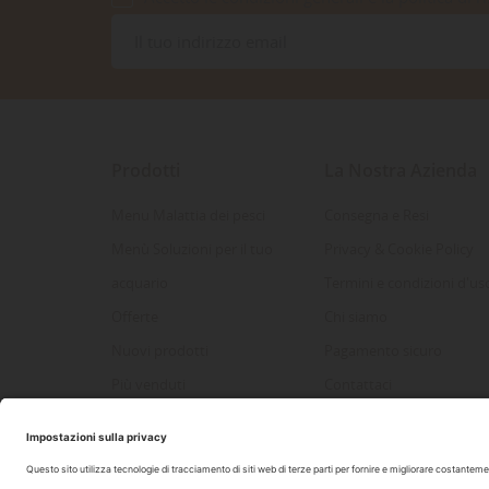
Prodotti
La Nostra Azienda
Menu Malattia dei pesci
Consegna e Resi
Menù Soluzioni per il tuo
Privacy & Cookie Policy
acquario
Termini e condizioni d'us
Offerte
Chi siamo
Nuovi prodotti
Pagamento sicuro
Più venduti
Contattaci
Mappa del sito