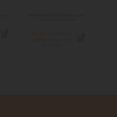
soon
Impermeabile Hurtta Monsoon
Imper
Coat Antracite 60 cm
C
87,50 €
77,
Tasse incluse
Spedizione in 48 ore
Sped
lavorative