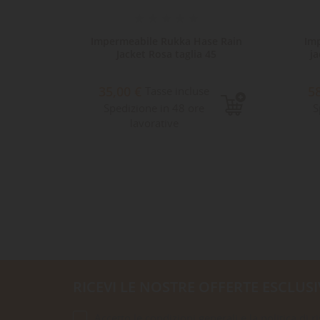
rotect
Impermeabile Rukka Hase Rain
Im
5
Jacket Rosa taglia 45
ja
35,00 €
5
e
Tasse incluse
Spedizione in 48 ore
S
lavorative
RICEVI LE NOSTRE OFFERTE ESCLUSI
Accetto le condizioni generali e la politica di r