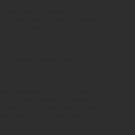
 fango, soprattutto in primavera e in autunno.
o o un maglione imbottito. Abbiamo progettato un
a il tuo cane rimarrà asciutto e caldo con
e da indossare e da togliere. Il capo è facile da
giro.
omata dell'impermeabile protegge i muscoli
e dietro le gambe assicurano che il mantello
i dalla taglia 25 alla taglia 65. Per una vestibilità
ta
dei
nostra tabella forniscono chiare istruzioni su come